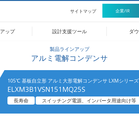
企業/IR
サイトマップ
アップ
設計支援ツール
ダウ
製品ラインアップ
アルミ電解コンデンサ
105℃ 基板自立形 アルミ大形電解コンデンサ LXMシリーズ
ELXM3B1VSN151MQ25S
長寿命
スイッチング電源、インバータ用途向け等