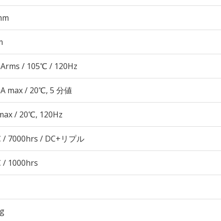
mm
m
Arms / 105℃ / 120Hz
μA max / 20℃, 5 分値
max / 20℃, 120Hz
 / 7000hrs / DC+リプル
 / 1000hrs
3g