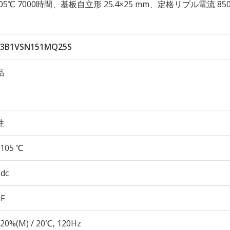
性 105℃ 7000時間、基板自立形 25.4×25 mm、定格リプル電流 85
3B1VSN151MQ25S
品
性
105 ℃
Vdc
µF
20%(M) / 20℃, 120Hz