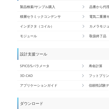
製品検索/サンプル購入
品番から代
積層セラミックコンデンサ
電気二重層
インダクタ（コイル）
カメラモジ
モジュール
取扱終了品
設計支援ツール
SPICE/Sパラメータ
寿命計算
3D-CAD
フットプリ
アプリケーションガイド
信頼性試験
ダウンロード