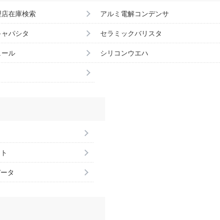
理店在庫検索
アルミ電解コンデンサ
キャパシタ
セラミックバリスタ
ュール
シリコンウエハ
ント
データ