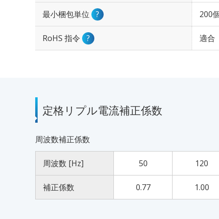
最小梱包単位
?
200
RoHS 指令
?
適合
定格リプル電流補正係数
周波数補正係数
周波数 [Hz]
50
120
補正係数
0.77
1.00