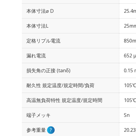
本体寸法⌀ D
25.4
本体寸法L
25m
定格リプル電流
850m
漏れ電流
652 
損失角の正接 (tanδ)
0.15 
耐久性 規定温度/規定時間/負荷
105℃
高温無負荷特性 規定温度/規定時間
105℃
端子メッキ
Sn
参考重量
?
20.2