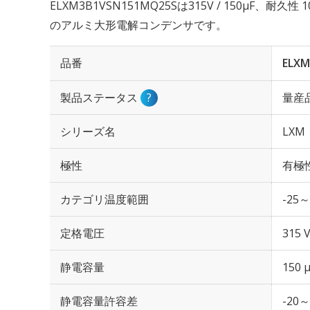
ELXM3B1VSN151MQ25Sは315V / 150µF、耐久
のアルミ大形電解コンデンサです。
品番
ELXM
製品ステータス
?
量産
シリーズ名
LXM
極性
有極
カテゴリ温度範囲
-25～
定格電圧
315 
静電容量
150 
静電容量許容差
-20～