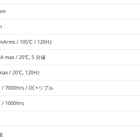
mm
m
mArms / 105℃ / 120Hz
μA max / 20℃, 5 分値
max / 20℃, 120Hz
 / 7000hrs / DC+リプル
 / 1000hrs
3g