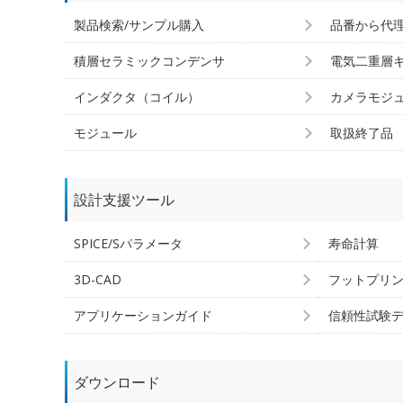
製品検索/サンプル購入
品番から代
積層セラミックコンデンサ
電気二重層
インダクタ（コイル）
カメラモジ
モジュール
取扱終了品
設計支援ツール
SPICE/Sパラメータ
寿命計算
3D-CAD
フットプリ
アプリケーションガイド
信頼性試験
ダウンロード