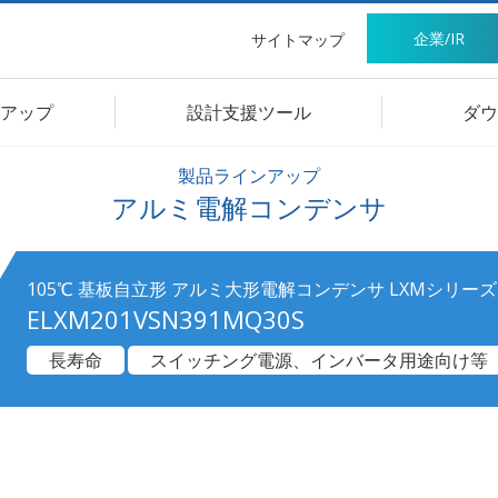
企業/IR
サイトマップ
アップ
設計支援ツール
ダウ
製品ラインアップ
アルミ電解コンデンサ
105℃ 基板自立形 アルミ大形電解コンデンサ LXMシリーズ
ELXM201VSN391MQ30S
長寿命
スイッチング電源、インバータ用途向け等