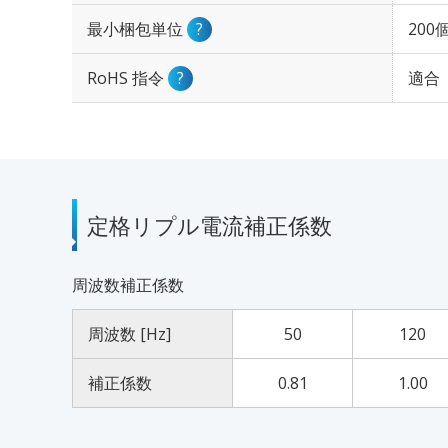
最小梱包単位
?
200
RoHS 指令
?
適合
定格リプル電流補正係数
周波数補正係数
周波数 [Hz]
50
120
補正係数
0.81
1.00