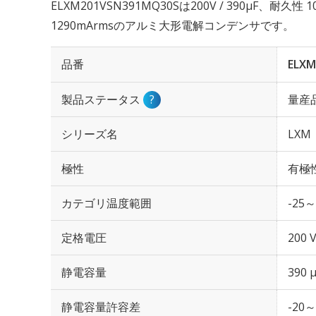
ELXM201VSN391MQ30Sは200V / 390µF、耐久
1290mArmsのアルミ大形電解コンデンサです。
品番
ELXM
製品ステータス
?
量産
シリーズ名
LXM
極性
有極
カテゴリ温度範囲
-25～
定格電圧
200 
静電容量
390 
静電容量許容差
-20～