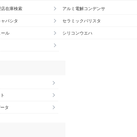
理店在庫検索
アルミ電解コンデンサ
キャパシタ
セラミックバリスタ
ュール
シリコンウエハ
ント
データ