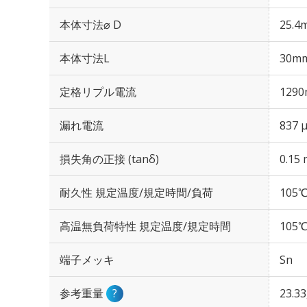
本体寸法⌀ D
25.4
本体寸法L
30m
定格リプル電流
1290
漏れ電流
837 
損失角の正接 (tanδ)
0.15 
耐久性 規定温度/規定時間/負荷
105℃
高温無負荷特性 規定温度/規定時間
105℃
端子メッキ
Sn
参考重量
?
23.3