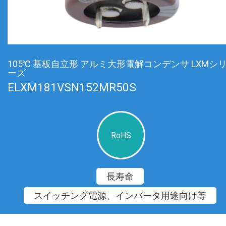
105℃ 基板自立形 アルミ大形電解コンデンサ LXMシ
ーズ
ELXM181VSN152MR50S
RoHS
長寿命
スイッチング電源、インバータ用途向け等