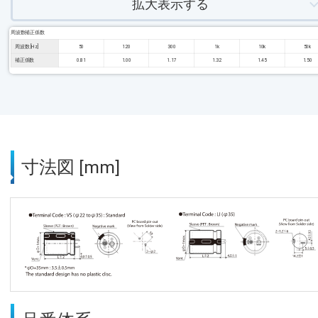
拡大表示する
周波数補正係数
周波数 [Hz]
50
120
300
1k
10k
50k
補正係数
0.81
1.00
1.17
1.32
1.45
1.50
寸法図 [mm]