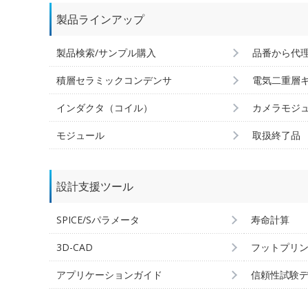
製品ラインアップ
製品検索/サンプル購入
品番から代
積層セラミックコンデンサ
電気二重層
インダクタ（コイル）
カメラモジ
モジュール
取扱終了品
設計支援ツール
SPICE/Sパラメータ
寿命計算
3D-CAD
フットプリ
アプリケーションガイド
信頼性試験