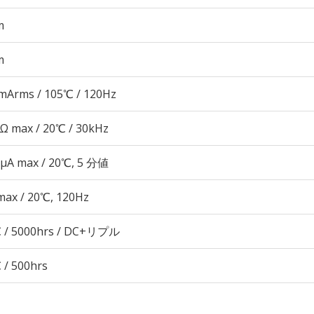
m
m
mArms / 105℃ / 120Hz
3Ω max / 20℃ / 30kHz
 μA max / 20℃, 5 分値
max / 20℃, 120Hz
 / 5000hrs / DC+リプル
 / 500hrs