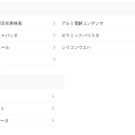
理店在庫検索
アルミ電解コンデンサ
キャパシタ
セラミックバリスタ
ュール
シリコンウエハ
ント
データ