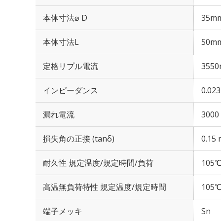
本体寸法⌀ D
35m
本体寸法L
50m
定格リプル電流
3550
インピーダンス
0.02
漏れ電流
3000
損失角の正接 (tanδ)
0.15 
耐久性 規定温度/規定時間/負荷
105℃
高温無負荷特性 規定温度/規定時間
105℃
端子メッキ
Sn