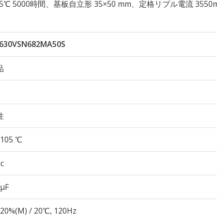
性 105℃ 5000時間、基板自立形 35×50 mm、定格リプル電流 3550
630VSN682MA50S
品
性
105 ℃
c
 µF
20%(M) / 20℃, 120Hz