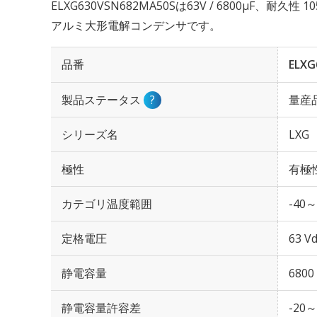
ELXG630VSN682MA50Sは63V / 6800µF、耐久
アルミ大形電解コンデンサです。
品番
ELXG
製品ステータス
?
量産
シリーズ名
LXG
極性
有極
カテゴリ温度範囲
-40～
定格電圧
63 Vd
静電容量
6800
静電容量許容差
-20～