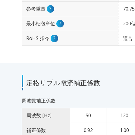
参考重量
?
70.7
最小梱包単位
?
200
RoHS 指令
?
適合
定格リプル電流補正係数
周波数補正係数
周波数 [Hz]
50
120
補正係数
0.92
1.00