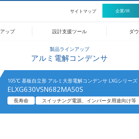
企業/IR
サイトマップ
アップ
設計支援ツール
ダウ
製品ラインアップ
アルミ電解コンデンサ
105℃ 基板自立形 アルミ大形電解コンデンサ LXGシリーズ
ELXG630VSN682MA50S
長寿命
スイッチング電源、インバータ用途向け等