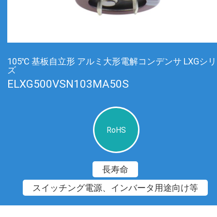
105℃ 基板自立形 アルミ大形電解コンデンサ LXGシ
ズ
ELXG500VSN103MA50S
RoHS
長寿命
スイッチング電源、インバータ用途向け等