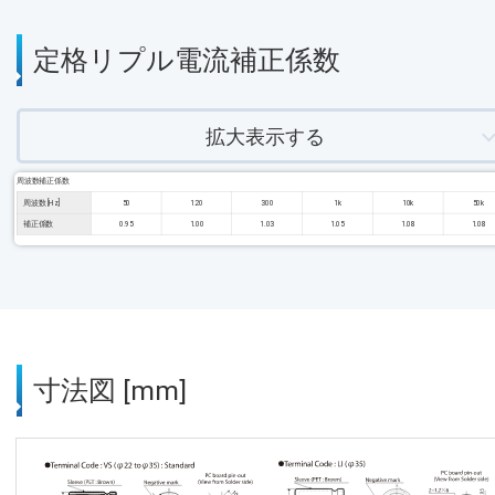
定格リプル電流補正係数
拡大表示する
周波数補正係数
周波数 [Hz]
50
120
300
1k
10k
50k
補正係数
0.95
1.00
1.03
1.05
1.08
1.08
寸法図 [mm]