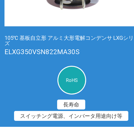
105℃ 基板自立形 アルミ大形電解コンデンサ LXGシ
ズ
ELXG350VSN822MA30S
RoHS
長寿命
スイッチング電源、インバータ用途向け等