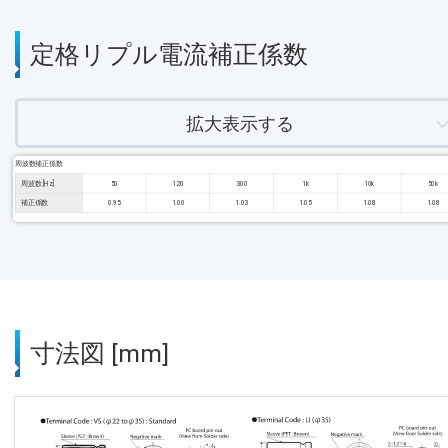
定格リプル電流補正係数
拡大表示する
周波数補正係数
周波数 [Hz]
50
120
300
1k
10k
50k
補正係数
0.95
1.00
1.03
1.05
1.08
1.08
寸法図 [mm]