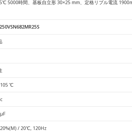
性 105℃ 5000時間、基板自立形 30×25 mm、定格リプル電流 1900
250VSN682MR25S
品
性
105 ℃
c
 µF
20%(M) / 20℃, 120Hz