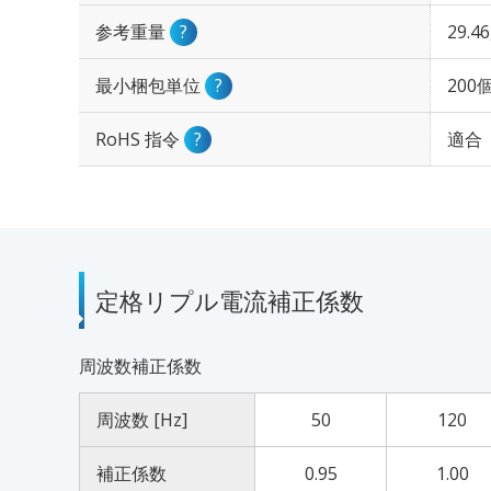
参考重量
?
29.4
最小梱包単位
?
200
RoHS 指令
?
適合
定格リプル電流補正係数
周波数補正係数
周波数 [Hz]
50
120
補正係数
0.95
1.00