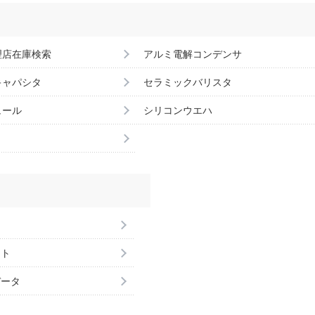
理店在庫検索
アルミ電解コンデンサ
キャパシタ
セラミックバリスタ
ュール
シリコンウエハ
ント
データ