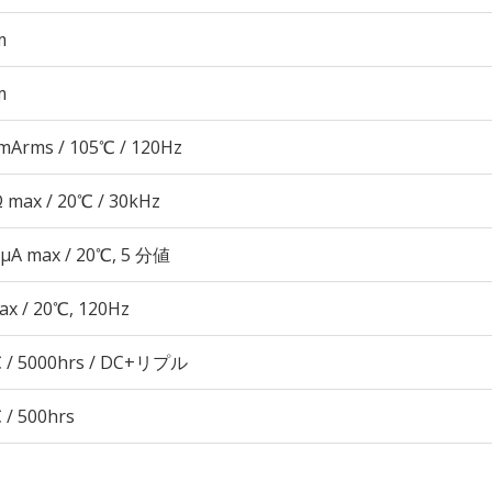
m
m
mArms / 105℃ / 120Hz
Ω max / 20℃ / 30kHz
 μA max / 20℃, 5 分値
ax / 20℃, 120Hz
 / 5000hrs / DC+リプル
 / 500hrs