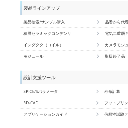
製品ラインアップ
製品検索/サンプル購入
品番から代
積層セラミックコンデンサ
電気二重層
インダクタ（コイル）
カメラモジ
モジュール
取扱終了品
設計支援ツール
SPICE/Sパラメータ
寿命計算
3D-CAD
フットプリ
アプリケーションガイド
信頼性試験