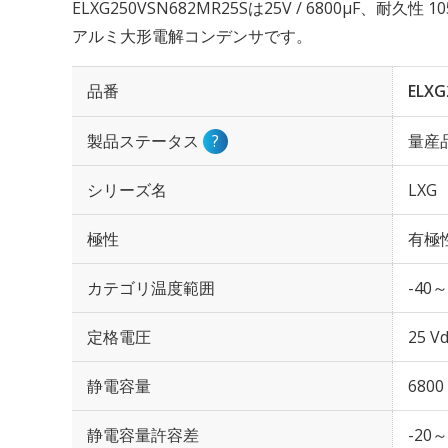
ELXG250VSN682MR25Sは25V / 6800µF、耐久
アルミ大形電解コンデンサです。
品番
ELXG
製品ステータス
?
量産
シリーズ名
LXG
極性
有極
カテゴリ温度範囲
-40～
定格電圧
25 Vd
静電容量
6800
静電容量許容差
-20～