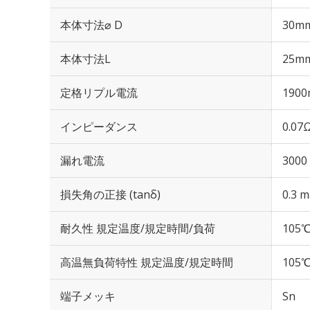
本体寸法⌀ D
30m
本体寸法L
25m
定格リプル電流
1900
インピーダンス
0.07
漏れ電流
3000
損失角の正接 (tanδ)
0.3 m
耐久性 規定温度/規定時間/負荷
105℃
高温無負荷特性 規定温度/規定時間
105℃
端子メッキ
Sn