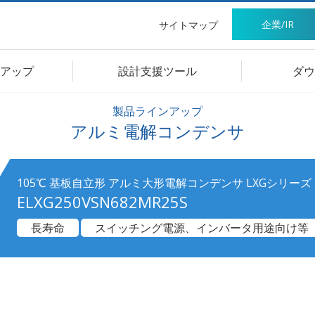
企業/IR
サイトマップ
アップ
設計支援ツール
ダウ
製品ラインアップ
アルミ電解コンデンサ
105℃ 基板自立形 アルミ大形電解コンデンサ LXGシリーズ
ELXG250VSN682MR25S
長寿命
スイッチング電源、インバータ用途向け等