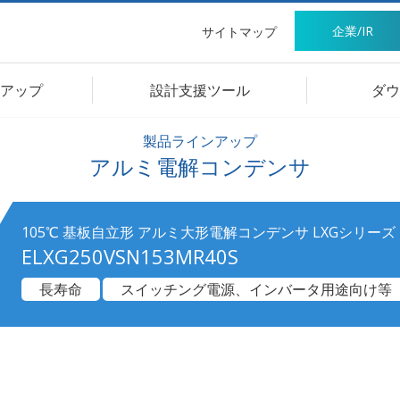
企業/IR
サイトマップ
アップ
設計支援ツール
ダウ
製品ラインアップ
アルミ電解コンデンサ
105℃ 基板自立形 アルミ大形電解コンデンサ LXGシリーズ
ELXG250VSN153MR40S
長寿命
スイッチング電源、インバータ用途向け等