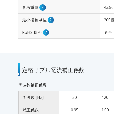
参考重量
?
43.5
最小梱包単位
?
200
RoHS 指令
?
適合
定格リプル電流補正係数
周波数補正係数
周波数 [Hz]
50
120
補正係数
0.95
1.00