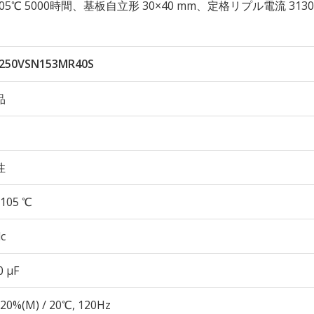
久性 105℃ 5000時間、基板自立形 30×40 mm、定格リプル電流 3130
250VSN153MR40S
品
性
105 ℃
c
0 µF
20%(M) / 20℃, 120Hz