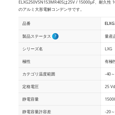
ELXG250VSN153MR40Sは25V / 15000µF、耐
のアルミ大形電解コンデンサです。
品番
ELXG
製品ステータス
?
量産
シリーズ名
LXG
極性
有極
カテゴリ温度範囲
-40～
定格電圧
25 Vd
静電容量
1500
静電容量許容差
-20～