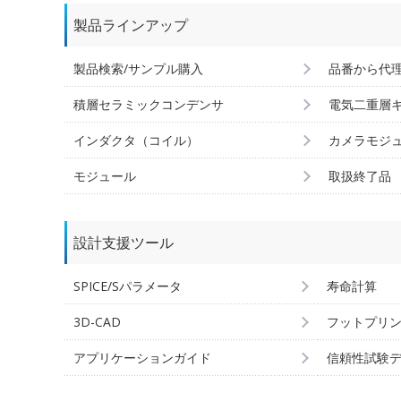
製品ラインアップ
製品検索/サンプル購入
品番から代
積層セラミックコンデンサ
電気二重層
インダクタ（コイル）
カメラモジ
モジュール
取扱終了品
設計支援ツール
SPICE/Sパラメータ
寿命計算
3D-CAD
フットプリ
アプリケーションガイド
信頼性試験