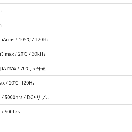
m
m
mArms / 105℃ / 120Hz
5Ω max / 20℃ / 30kHz
 μA max / 20℃, 5 分値
ax / 20℃, 120Hz
 / 5000hrs / DC+リプル
 / 500hrs