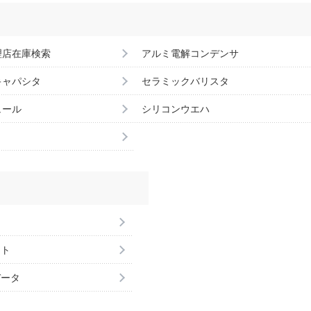
理店在庫検索
アルミ電解コンデンサ
キャパシタ
セラミックバリスタ
ュール
シリコンウエハ
ント
データ