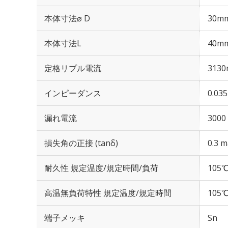
本体寸法⌀ D
30m
本体寸法L
40m
定格リプル電流
3130
インピーダンス
0.03
漏れ電流
3000
損失角の正接 (tanδ)
0.3 m
耐久性 規定温度/規定時間/負荷
105℃
高温無負荷特性 規定温度/規定時間
105℃
端子メッキ
Sn