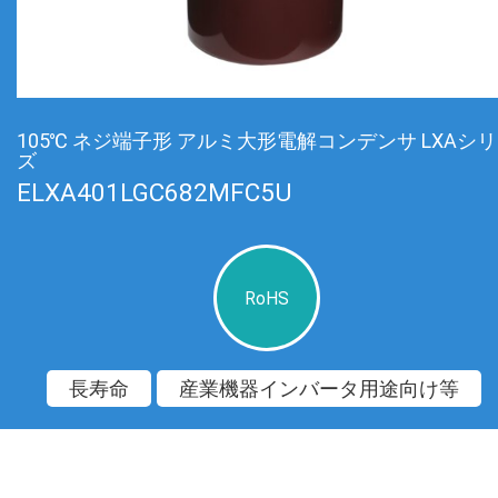
105℃ ネジ端子形 アルミ大形電解コンデンサ LXAシ
ズ
ELXA401LGC682MFC5U
RoHS
長寿命
産業機器インバータ用途向け等