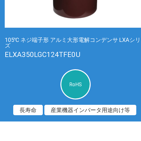
105℃ ネジ端子形 アルミ大形電解コンデンサ LXAシ
ズ
ELXA350LGC124TFE0U
RoHS
長寿命
産業機器インバータ用途向け等