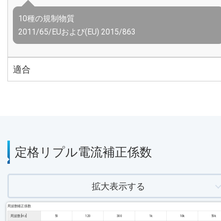
10種の規制物質
2011/65/EUおよび(EU) 2015/863
適合
定格リプル電流補正係数
拡大表示する
周波数補正係数
周波数 [Hz]
50
120
300
1k
10k
50k