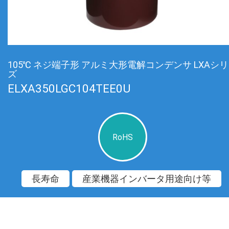
105℃ ネジ端子形 アルミ大形電解コンデンサ LXAシ
ズ
ELXA350LGC104TEE0U
RoHS
長寿命
産業機器インバータ用途向け等