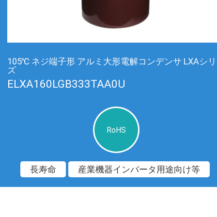
105℃ ネジ端子形 アルミ大形電解コンデンサ LXAシ
ズ
ELXA160LGB333TAA0U
RoHS
長寿命
産業機器インバータ用途向け等