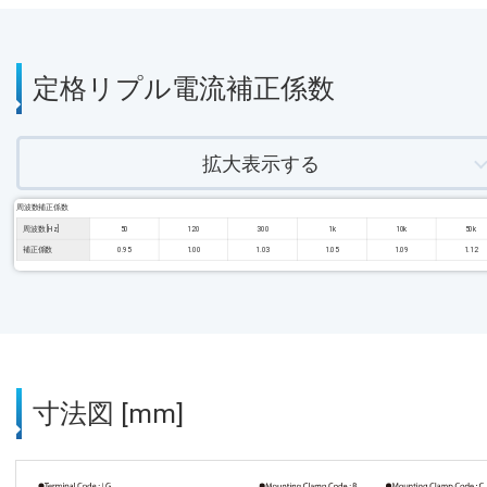
定格リプル電流補正係数
拡大表示する
周波数補正係数
周波数 [Hz]
50
120
300
1k
10k
50k
補正係数
0.95
1.00
1.03
1.05
1.09
1.12
寸法図 [mm]