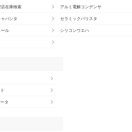
理店在庫検索
アルミ電解コンデンサ
キャパシタ
セラミックバリスタ
ュール
シリコンウエハ
ント
データ