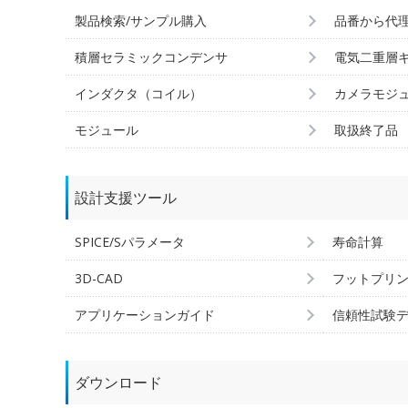
製品検索/サンプル購入
品番から代
積層セラミックコンデンサ
電気二重層
インダクタ（コイル）
カメラモジ
モジュール
取扱終了品
設計支援ツール
SPICE/Sパラメータ
寿命計算
3D-CAD
フットプリ
アプリケーションガイド
信頼性試験
ダウンロード