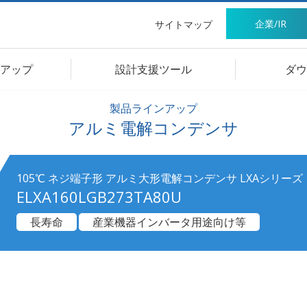
企業/IR
サイトマップ
アップ
設計支援ツール
ダウ
製品ラインアップ
アルミ電解コンデンサ
105℃ ネジ端子形 アルミ大形電解コンデンサ LXAシリーズ
ELXA160LGB273TA80U
長寿命
産業機器インバータ用途向け等