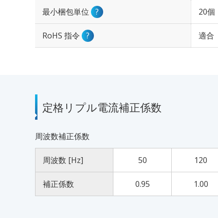
最小梱包単位
?
20個
RoHS 指令
?
適合
定格リプル電流補正係数
周波数補正係数
周波数 [Hz]
50
120
補正係数
0.95
1.00