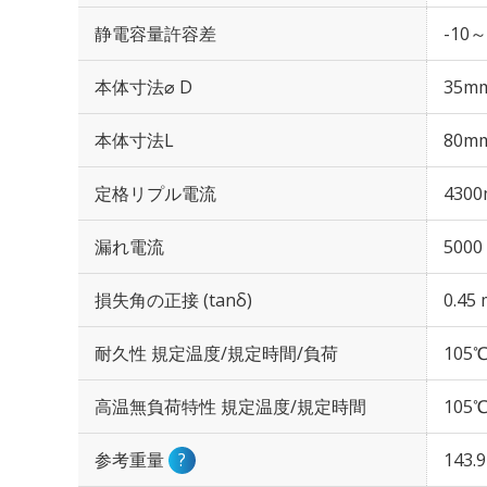
静電容量許容差
-10～
本体寸法⌀ D
35m
本体寸法L
80m
定格リプル電流
4300
漏れ電流
5000
損失角の正接 (tanδ)
0.45 
耐久性 規定温度/規定時間/負荷
105℃
高温無負荷特性 規定温度/規定時間
105℃
参考重量
?
143.