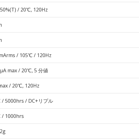
50%(T) / 20℃, 120Hz
m
m
mArms / 105℃ / 120Hz
 μA max / 20℃, 5 分値
max / 20℃, 120Hz
 / 5000hrs / DC+リプル
 / 1000hrs
92g