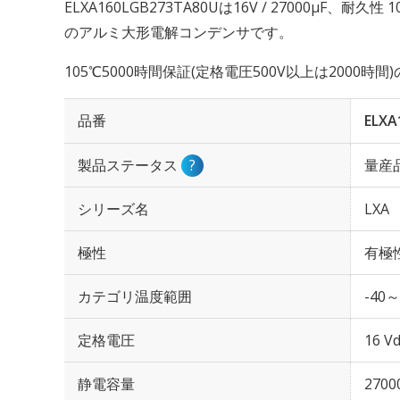
ELXA160LGB273TA80Uは16V / 27000µF、耐
のアルミ大形電解コンデンサです。
105℃5000時間保証(定格電圧500V以上は2000時間
品番
ELXA
製品ステータス
?
量産
シリーズ名
LXA
極性
有極
カテゴリ温度範囲
-40～
定格電圧
16 Vd
静電容量
2700