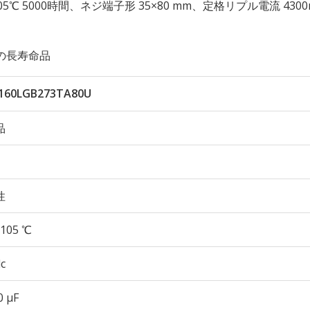
久性 105℃ 5000時間、ネジ端子形 35×80 mm、定格リプル電流 4300
)の長寿命品
160LGB273TA80U
品
性
105 ℃
c
0 µF