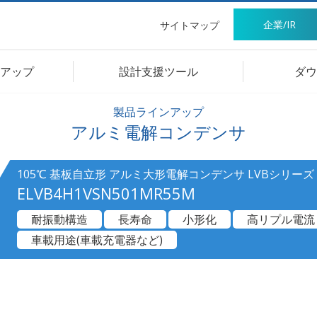
企業/IR
サイトマップ
アップ
設計支援ツール
ダウ
製品ラインアップ
アルミ電解コンデンサ
105℃ 基板自立形 アルミ大形電解コンデンサ LVBシリーズ
ELVB4H1VSN501MR55M
耐振動構造
長寿命
小形化
高リプル電流
車載用途(車載充電器など)