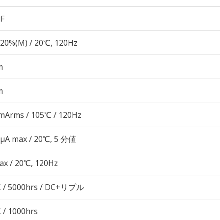
µF
20%(M) / 20℃, 120Hz
m
m
mArms / 105℃ / 120Hz
 μA max / 20℃, 5 分値
ax / 20℃, 120Hz
 / 5000hrs / DC+リプル
 / 1000hrs