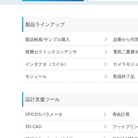
製品ラインアップ
製品検索/サンプル購入
品番から代
積層セラミックコンデンサ
電気二重層
インダクタ（コイル）
カメラモジ
モジュール
取扱終了品
設計支援ツール
SPICE/Sパラメータ
寿命計算
3D-CAD
フットプリ