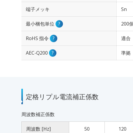
端子メッキ
Sn
最小梱包単位
?
200
RoHS 指令
?
適合
AEC-Q200
?
準拠
定格リプル電流補正係数
周波数補正係数
周波数 [Hz]
50
120