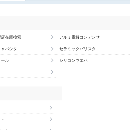
理店在庫検索
アルミ電解コンデンサ
キャパシタ
セラミックバリスタ
ュール
シリコンウエハ
ント