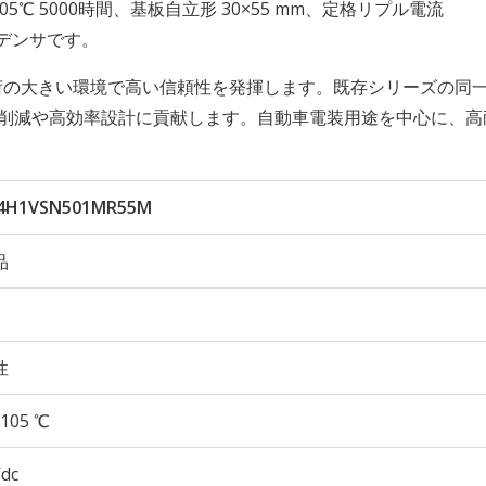
久性 105℃ 5000時間、基板自立形 30×55 mm、定格リプル電流
コンデンサです。
負荷の大きい環境で高い信頼性を発揮します。既存シリーズの同
数削減や高効率設計に貢献します。自動車電装用途を中心に、高
4H1VSN501MR55M
品
性
105 ℃
Vdc