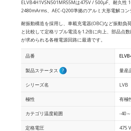
ELVB4H1VSN501MR55Mは475V / 500µF、耐
2480mArms、AEC-Q200準拠のアルミ大形電解
耐振動構造を採用し、車載充電器(OBC)など振動
と比較して定格リプル電流を1.2倍に向上、部品点
が求められる各種電源回路に最適です。
品番
ELVB
製品ステータス
?
量産
シリーズ名
LVB
極性
有極
カテゴリ温度範囲
-40～
定格電圧
475 