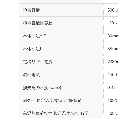
静電容量
500 
静電容量許容差
-20～
本体寸法⌀ D
30m
本体寸法L
55m
定格リプル電流
2480
漏れ電流
1460
損失角の正接 (tanδ)
0.3 m
耐久性 規定温度/規定時間/負荷
105℃
高温無負荷特性 規定温度/規定時間
105℃