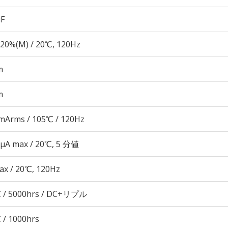
µF
20%(M) / 20℃, 120Hz
m
m
mArms / 105℃ / 120Hz
 μA max / 20℃, 5 分値
ax / 20℃, 120Hz
 / 5000hrs / DC+リプル
 / 1000hrs