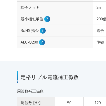
端子メッキ
Sn
最小梱包単位
?
200
RoHS 指令
?
適合
AEC-Q200
?
準拠
定格リプル電流補正係数
周波数補正係数
周波数 [Hz]
50
120