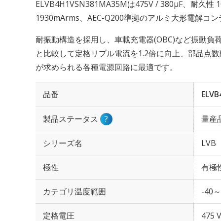
ELVB4H1VSN381MA35Mは475V / 380µF、耐
1930mArms、AEC-Q200準拠のアルミ大形電解
耐振動構造を採用し、車載充電器(OBC)など振動
と比較して定格リプル電流を1.2倍に向上、部品点
が求められる各種電源回路に最適です。
品番
ELV
製品ステータス
?
量産
シリーズ名
LVB
極性
有極
カテゴリ温度範囲
-40～
定格電圧
475 