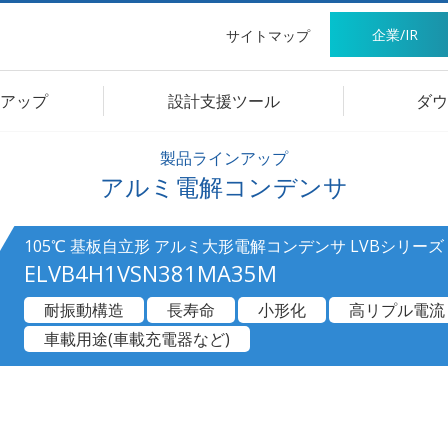
企業/IR
サイトマップ
アップ
設計支援ツール
ダウ
製品ラインアップ
アルミ電解コンデンサ
105℃ 基板自立形 アルミ大形電解コンデンサ LVBシリーズ
ELVB4H1VSN381MA35M
耐振動構造
長寿命
小形化
高リプル電流
車載用途(車載充電器など)