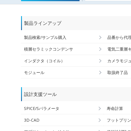
製品ラインアップ
製品検索/サンプル購入
品番から代
積層セラミックコンデンサ
電気二重層
インダクタ（コイル）
カメラモジ
モジュール
取扱終了品
設計支援ツール
SPICE/Sパラメータ
寿命計算
3D-CAD
フットプリ