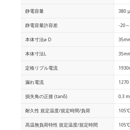
静電容量
380 
静電容量許容差
-20～
本体寸法⌀ D
35m
本体寸法L
35m
定格リプル電流
1930
漏れ電流
1270
損失角の正接 (tanδ)
0.3 m
耐久性 規定温度/規定時間/負荷
105℃
高温無負荷特性 規定温度/規定時間
105℃