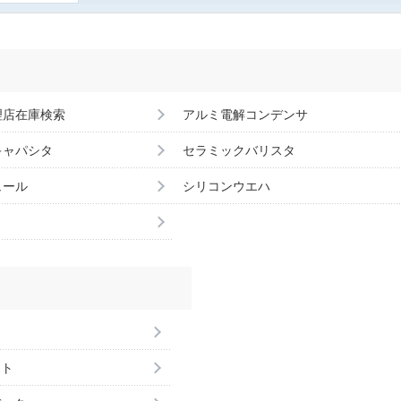
理店在庫検索
アルミ電解コンデンサ
キャパシタ
セラミックバリスタ
ュール
シリコンウエハ
ント