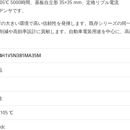
久性 105℃ 5000時間、基板自立形 35×35 mm、定格リプル電流
コンデンサです。
負荷の大きい環境で高い信頼性を発揮します。既存シリーズの同
数削減や高効率設計に貢献します。自動車電装用途を中心に、高
B4H1VSN381MA35M
品
性
105 ℃
Vdc