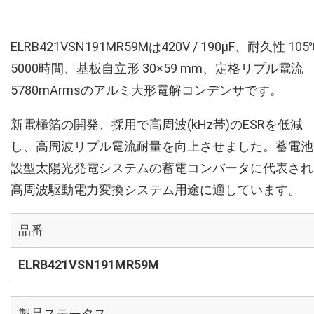
ELRB421VSN191MR59Mは420V / 190µF、耐久性 105
5000時間、基板自立形 30×59 mm、定格リプル電流
5780mArmsのアルミ大形電解コンデンサです。
新電極箔の開発、採用で高周波(kHz帯)のESRを低減
し、高周波リプル電流耐量を向上させました。蓄電池
設型太陽光発電システムの蓄電コンバータに代表され
高周波駆動電力変換システム用途に適しています。
品番
ELRB421VSN191MR59M
製品ステータス