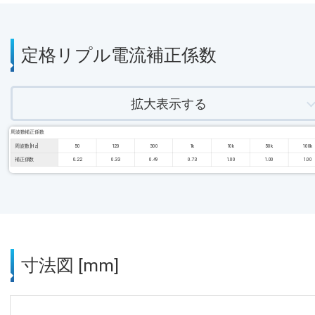
定格リプル電流補正係数
拡大表示する
周波数補正係数
周波数 [Hz]
50
120
300
1k
10k
50k
100k
補正係数
0.22
0.33
0.49
0.73
1.00
1.00
1.00
寸法図 [mm]