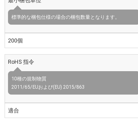
最小梱包単位
標準的な梱包仕様の場合の梱包数量となります。
200個
RoHS 指令
10種の規制物質
2011/65/EUおよび(EU) 2015/863
適合