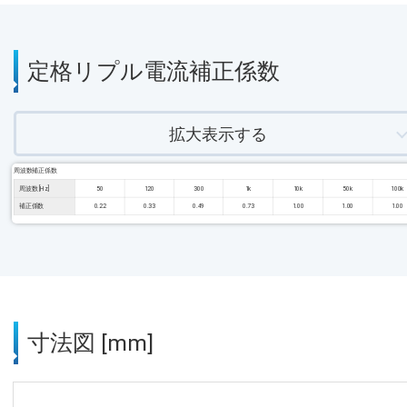
定格リプル電流補正係数
拡大表示する
周波数補正係数
周波数 [Hz]
50
120
300
1k
10k
50k
100k
補正係数
0.22
0.33
0.49
0.73
1.00
1.00
1.00
寸法図 [mm]