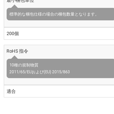
最小梱包単位
標準的な梱包仕様の場合の梱包数量となります。
200個
RoHS 指令
10種の規制物質
2011/65/EUおよび(EU) 2015/863
適合