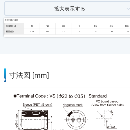
拡大表示する
周波数補正係数
周波数 [Hz]
50
120
300
1k
10k
50k
100k
補正係数
0.70
1.00
1.10
1.17
1.25
1.31
1.27
寸法図 [mm]