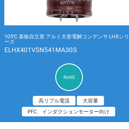
105℃ 基板自立形 アルミ大形電解コンデンサ LHXシリ
ーズ
ELHX401VSN541MA30S
RoHS
高リプル電流
大容量
PFC、インダクションモーター向け