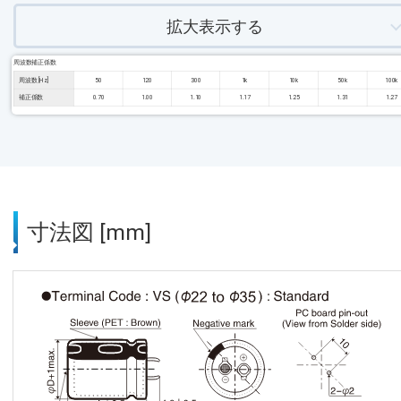
拡大表示する
周波数補正係数
周波数 [Hz]
50
120
300
1k
10k
50k
100k
補正係数
0.70
1.00
1.10
1.17
1.25
1.31
1.27
寸法図 [mm]