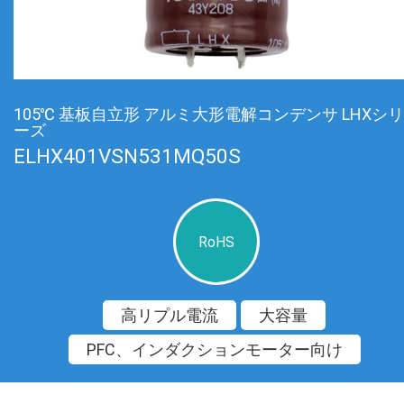
105℃ 基板自立形 アルミ大形電解コンデンサ LHXシリ
ーズ
ELHX401VSN531MQ50S
RoHS
高リプル電流
大容量
PFC、インダクションモーター向け