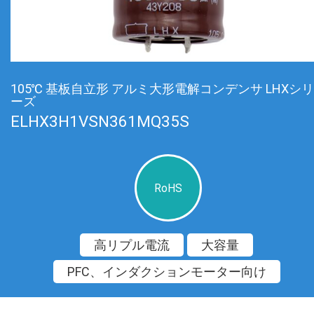
105℃ 基板自立形 アルミ大形電解コンデンサ LHXシリ
ーズ
ELHX3H1VSN361MQ35S
RoHS
高リプル電流
大容量
PFC、インダクションモーター向け