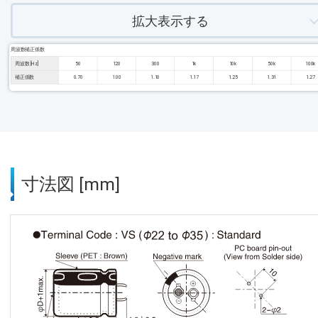
拡大表示する
周波数補正係数
周波数 [Hz]
50
120
300
1k
10k
50k
100k
補正係数
0.70
1.00
1.10
1.17
1.25
1.31
1.27
寸法図 [mm]