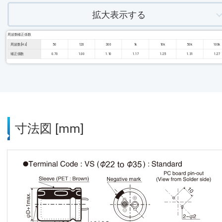
拡大表示する
周波数補正係数
周波数 [Hz]
50
120
300
1k
10k
50k
100k
補正係数
0.70
1.00
1.10
1.17
1.25
1.31
1.27
寸法図 [mm]