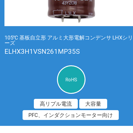
105℃ 基板自立形 アルミ大形電解コンデンサ LHXシリ
ーズ
ELHX3H1VSN261MP35S
RoHS
高リプル電流
大容量
PFC、インダクションモーター向け