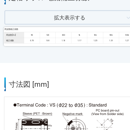
拡大表示する
周波数補正係数
周波数 [Hz]
50
120
300
1k
10k
50k
100k
補正係数
0.70
1.00
1.10
1.17
1.25
1.31
1.27
寸法図 [mm]