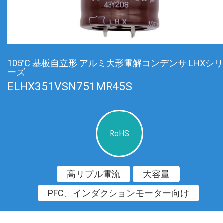
105℃ 基板自立形 アルミ大形電解コンデンサ LHXシリ
ーズ
ELHX351VSN751MR45S
RoHS
高リプル電流
大容量
PFC、インダクションモーター向け