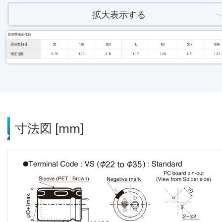
拡大表示する
周波数補正係数
周波数 [Hz]
50
120
300
1k
10k
50k
100k
補正係数
0.70
1.00
1.10
1.17
1.25
1.31
1.27
寸法図 [mm]