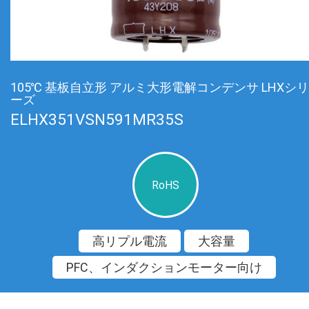
105℃ 基板自立形 アルミ大形電解コンデンサ LHXシリ
ーズ
ELHX351VSN591MR35S
RoHS
高リプル電流
大容量
PFC、インダクションモーター向け