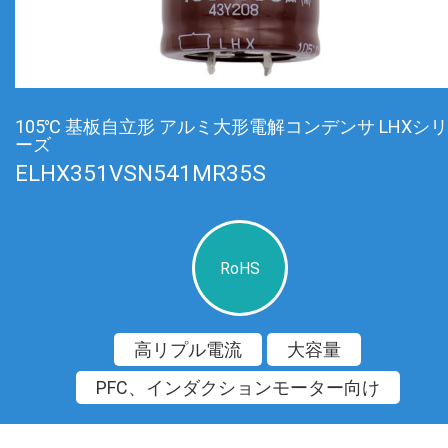
105℃ 基板自立形 アルミ大形電解コンデンサ LHXシリ
ーズ
ELHX351VSN541MR35S
RoHS
高リプル電流
大容量
PFC、インダクションモーター向け