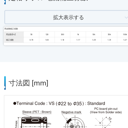
拡大表示する
周波数補正係数
周波数 [Hz]
50
120
300
1k
10k
50k
100k
補正係数
0.70
1.00
1.10
1.17
1.25
1.31
1.27
寸法図 [mm]