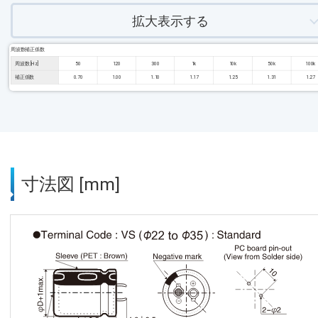
拡大表示する
周波数補正係数
周波数 [Hz]
50
120
300
1k
10k
50k
100k
補正係数
0.70
1.00
1.10
1.17
1.25
1.31
1.27
寸法図 [mm]