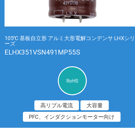
105℃ 基板自立形 アルミ大形電解コンデンサ LHXシリ
ーズ
ELHX351VSN491MP55S
RoHS
高リプル電流
大容量
PFC、インダクションモーター向け