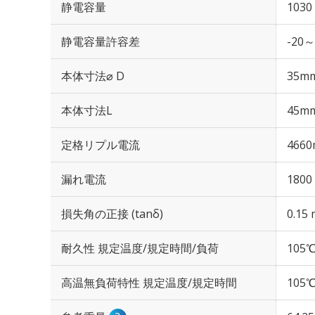
静電容量
1030
静電容量許容差
-20～
本体寸法⌀ D
35m
本体寸法L
45m
定格リプル電流
4660
漏れ電流
1800
損失角の正接 (tanδ)
0.15 
耐久性 規定温度/規定時間/負荷
105℃
高温無負荷特性 規定温度/規定時間
105℃