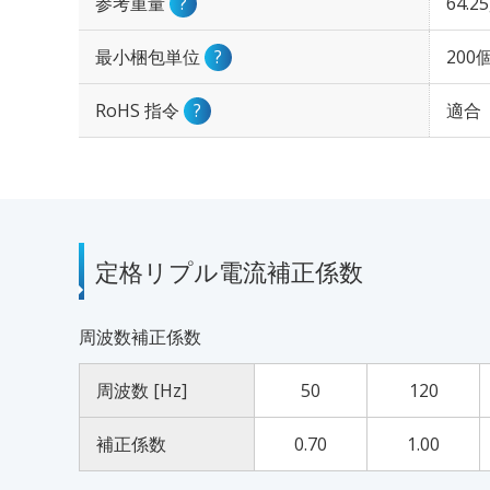
参考重量
?
64.2
最小梱包単位
?
200
RoHS 指令
?
適合
定格リプル電流補正係数
周波数補正係数
周波数 [Hz]
50
120
補正係数
0.70
1.00