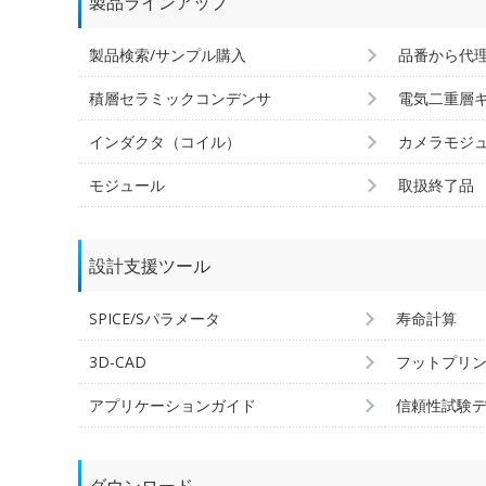
製品ラインアップ
製品検索/サンプル購入
品番から代
積層セラミックコンデンサ
電気二重層
インダクタ（コイル）
カメラモジ
モジュール
取扱終了品
設計支援ツール
SPICE/Sパラメータ
寿命計算
3D-CAD
フットプリ
アプリケーションガイド
信頼性試験