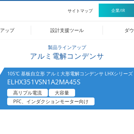
企業/IR
サイトマップ
アップ
設計支援ツール
ダウ
製品ラインアップ
アルミ電解コンデンサ
105℃ 基板自立形 アルミ大形電解コンデンサ LHXシリーズ
ELHX351VSN1A2MA45S
高リプル電流
大容量
PFC、インダクションモーター向け