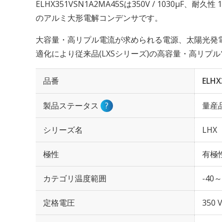
ELHX351VSN1A2MA45Sは350V / 1030µF、耐
のアルミ大形電解コンデンサです。
大容量・高リプル電流が求められる電源、太陽光発
適化により従来品(LXSシリーズ)の高容量・高リ
品番
ELHX
製品ステータス
?
量産
シリーズ名
LHX
極性
有極
カテゴリ温度範囲
-40～
定格電圧
350 