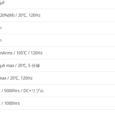
 µF
20%(M) / 20℃, 120Hz
m
m
mArms / 105℃ / 120Hz
 μA max / 20℃, 5 分値
max / 20℃, 120Hz
 / 5000hrs / DC+リプル
 / 1000hrs