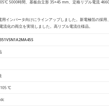
久性 105℃ 5000時間、基板自立形 35×45 mm、定格リプル電流 466
電用インバータ向けにラインアップしました。新電極箔の採用
プル電流化の両立を実現しました。高リプル電流仕様品。
351VSN1A2MA45S
品
性
105 ℃
Vdc