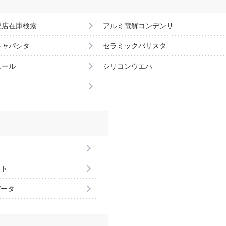
理店在庫検索
アルミ電解コンデンサ
キャパシタ
セラミックバリスタ
ュール
シリコンウエハ
ント
データ