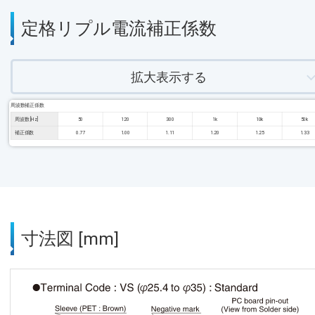
定格リプル電流補正係数
拡大表示する
周波数補正係数
周波数 [Hz]
50
120
300
1k
10k
50k
補正係数
0.77
1.00
1.11
1.20
1.25
1.33
寸法図 [mm]