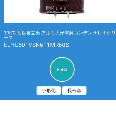
105℃ 基板自立形 アルミ大形電解コンデンサ LHUシリ
ーズ
ELHU501VSN611MR60S
RoHS
小形化
長寿命