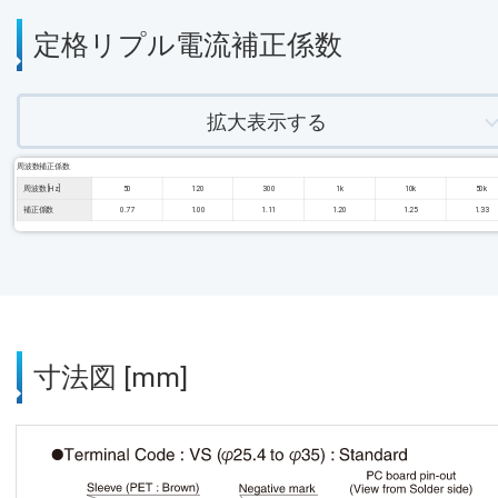
定格リプル電流補正係数
拡大表示する
周波数補正係数
周波数 [Hz]
50
120
300
1k
10k
50k
補正係数
0.77
1.00
1.11
1.20
1.25
1.33
寸法図 [mm]