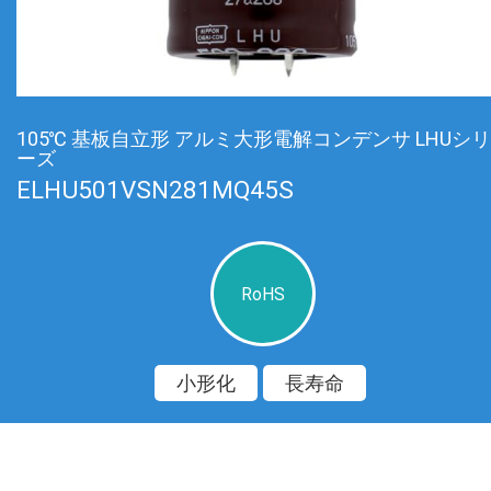
105℃ 基板自立形 アルミ大形電解コンデンサ LHUシリ
ーズ
ELHU501VSN281MQ45S
RoHS
小形化
長寿命