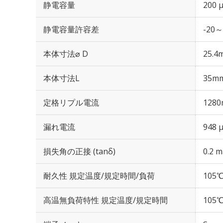
静電容量
200 
静電容量許容差
-20～
本体寸法⌀ D
25.4
本体寸法L
35m
定格リプル電流
1280
漏れ電流
948 
損失角の正接 (tanδ)
0.2 m
耐久性 規定温度/規定時間/負荷
105℃
高温無負荷特性 規定温度/規定時間
105℃