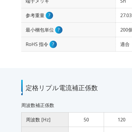
端子メッキ
Sn
参考重量
?
27.0
最小梱包単位
?
200
RoHS 指令
?
適合
定格リプル電流補正係数
周波数補正係数
周波数 [Hz]
50
120