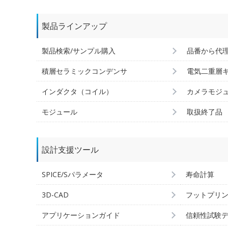
製品ラインアップ
製品検索/サンプル購入
品番から代
積層セラミックコンデンサ
電気二重層
インダクタ（コイル）
カメラモジ
モジュール
取扱終了品
設計支援ツール
SPICE/Sパラメータ
寿命計算
3D-CAD
フットプリ
アプリケーションガイド
信頼性試験