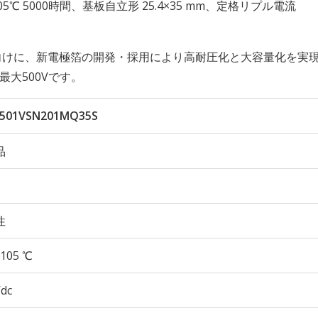
性 105℃ 5000時間、基板自立形 25.4×35 mm、定格リプル電流
向けに、新電極箔の開発・採用により高耐圧化と大容量化を実
最大500Vです。
501VSN201MQ35S
品
性
105 ℃
Vdc