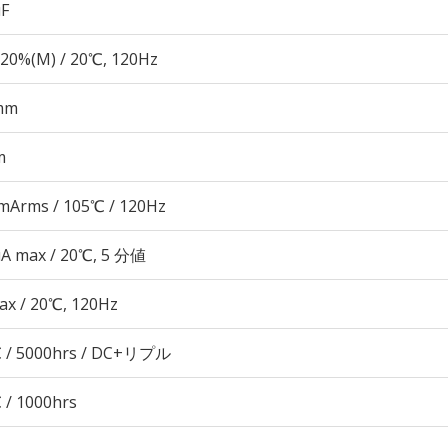
µF
20%(M) / 20℃, 120Hz
mm
m
mArms / 105℃ / 120Hz
μA max / 20℃, 5 分値
ax / 20℃, 120Hz
 / 5000hrs / DC+リプル
 / 1000hrs