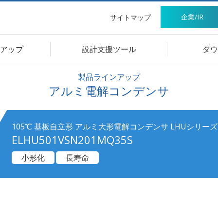
企業/IR
サイトマップ
アップ
設計支援ツール
ダウ
製品ラインアップ
アルミ電解コンデンサ
105℃ 基板自立形 アルミ大形電解コンデンサ LHUシリーズ
ELHU501VSN201MQ35S
小形化
長寿命