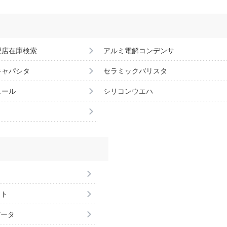
理店在庫検索
アルミ電解コンデンサ
キャパシタ
セラミックバリスタ
ュール
シリコンウエハ
ント
データ