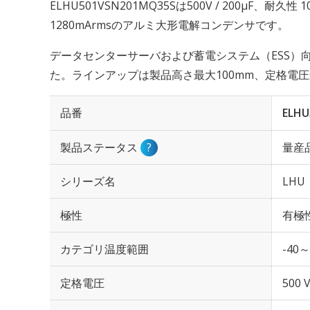
ELHU501VSN201MQ35Sは500V / 200µF、耐久
1280mArmsのアルミ大形電解コンデンサです。
データセンターサーバおよび蓄電システム（ESS）
た。ラインアップは製品高さ最大100mm、定格電圧
品番
ELHU
製品ステータス
?
量産
シリーズ名
LHU
極性
有極
カテゴリ温度範囲
-40～
定格電圧
500 