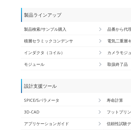
製品ラインアップ
製品検索/サンプル購入
品番から代
積層セラミックコンデンサ
電気二重層
インダクタ（コイル）
カメラモジ
モジュール
取扱終了品
設計支援ツール
SPICE/Sパラメータ
寿命計算
3D-CAD
フットプリ
アプリケーションガイド
信頼性試験