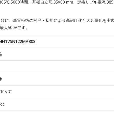
久性 105℃ 5000時間、基板自立形 35×80 mm、定格リプル電流 385
向けに、新電極箔の開発・採用により高耐圧化と大容量化を実
最大500Vです。
4H1VSN122MA80S
品
性
105 ℃
Vdc