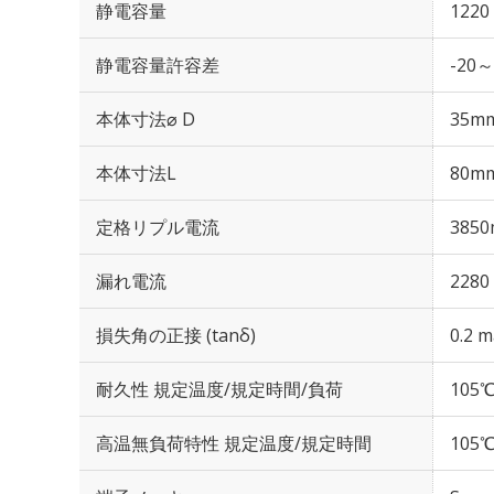
静電容量
1220
静電容量許容差
-20～
本体寸法⌀ D
35m
本体寸法L
80m
定格リプル電流
3850
漏れ電流
2280
損失角の正接 (tanδ)
0.2 m
耐久性 規定温度/規定時間/負荷
105℃
高温無負荷特性 規定温度/規定時間
105℃