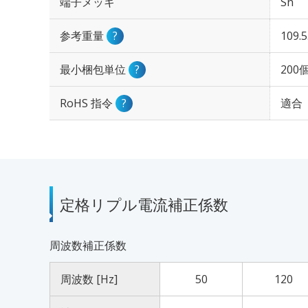
端子メッキ
Sn
参考重量
?
109.
最小梱包単位
?
200
RoHS 指令
?
適合
定格リプル電流補正係数
周波数補正係数
周波数 [Hz]
50
120