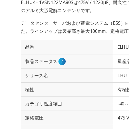
ELHU4H1VSN122MA80Sは475V / 1220µF、耐
のアルミ大形電解コンデンサです。
データセンターサーバおよび蓄電システム（ESS）
た。ラインアップは製品高さ最大100mm、定格電圧
品番
ELHU
製品ステータス
?
量産
シリーズ名
LHU
極性
有極
カテゴリ温度範囲
-40～
定格電圧
475 