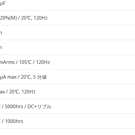
 µF
20%(M) / 20℃, 120Hz
m
m
mArms / 105℃ / 120Hz
 μA max / 20℃, 5 分値
ax / 20℃, 120Hz
 / 5000hrs / DC+リプル
 / 1000hrs