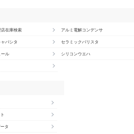
理店在庫検索
アルミ電解コンデンサ
キャパシタ
セラミックバリスタ
ュール
シリコンウエハ
ント
データ