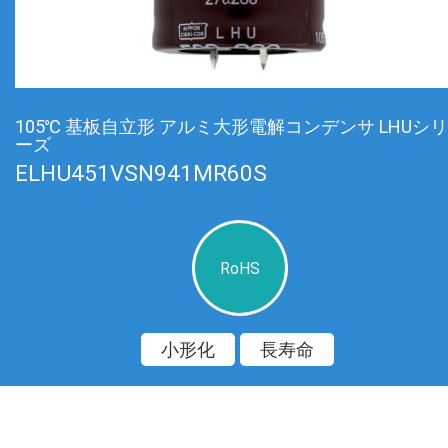
105℃ 基板自立形 アルミ大形電解コンデンサ LHUシリ
ーズ
ELHU451VSN941MR60S
RoHS
小形化
長寿命