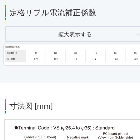
定格リプル電流補正係数
拡大表示する
周波数補正係数
周波数 [Hz]
50
120
300
1k
10k
50k
補正係数
0.77
1.00
1.10
1.21
1.32
1.33
寸法図 [mm]