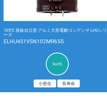
105℃ 基板自立形 アルミ大形電解コンデンサ LHUシリ
ーズ
ELHU451VSN102MR65S
RoHS
小形化
長寿命