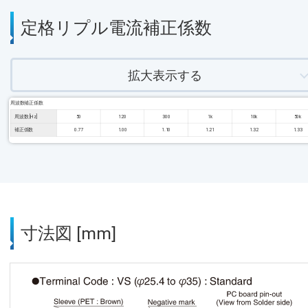
定格リプル電流補正係数
拡大表示する
周波数補正係数
周波数 [Hz]
50
120
300
1k
10k
50k
補正係数
0.77
1.00
1.10
1.21
1.32
1.33
寸法図 [mm]