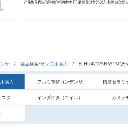
デンサ
製品検索/サンプル購入
ELHU421VSN631MQ55
プル購入
アルミ電解コンデンサ
積層セラミ
リスタ
インダクタ（コイル）
カメラ
ル