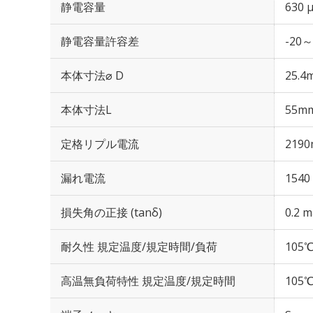
静電容量
630 
静電容量許容差
-20～
本体寸法⌀ D
25.4
本体寸法L
55m
定格リプル電流
2190
漏れ電流
1540
損失角の正接 (tanδ)
0.2 m
耐久性 規定温度/規定時間/負荷
105℃
高温無負荷特性 規定温度/規定時間
105℃