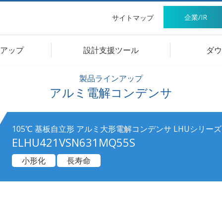
企業/IR
サイトマップ
アップ
設計支援ツール
ダウ
製品ラインアップ
アルミ電解コンデンサ
105℃ 基板自立形 アルミ大形電解コンデンサ LHUシリーズ
ELHU421VSN631MQ55S
小形化
長寿命