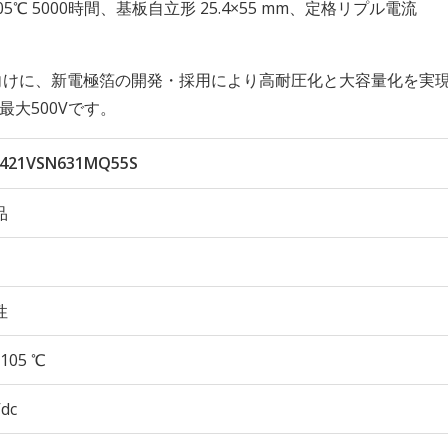
性 105℃ 5000時間、基板自立形 25.4×55 mm、定格リプル電流
向けに、新電極箔の開発・採用により高耐圧化と大容量化を実
最大500Vです。
421VSN631MQ55S
品
性
105 ℃
Vdc