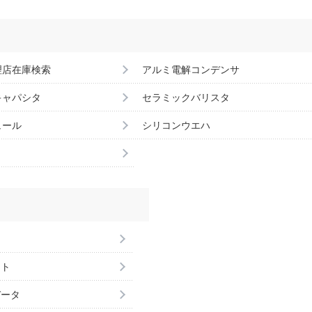
理店在庫検索
アルミ電解コンデンサ
キャパシタ
セラミックバリスタ
ュール
シリコンウエハ
ント
データ