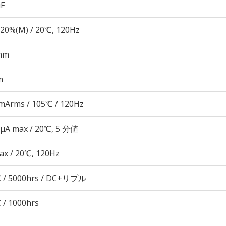
µF
20%(M) / 20℃, 120Hz
mm
m
mArms / 105℃ / 120Hz
 μA max / 20℃, 5 分値
ax / 20℃, 120Hz
 / 5000hrs / DC+リプル
 / 1000hrs