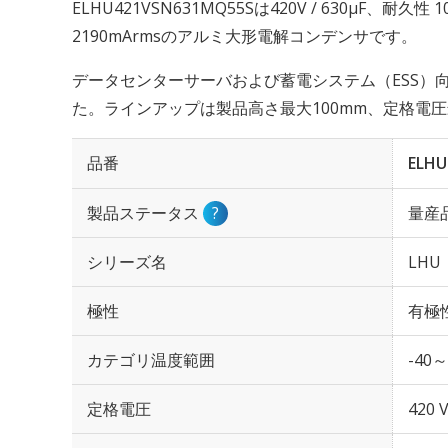
ELHU421VSN631MQ55Sは420V / 630µF、耐久
2190mArmsのアルミ大形電解コンデンサです。
データセンターサーバおよび蓄電システム（ESS）
た。ラインアップは製品高さ最大100mm、定格電圧
品番
ELHU
製品ステータス
?
量産
シリーズ名
LHU
極性
有極
カテゴリ温度範囲
-40～
定格電圧
420 