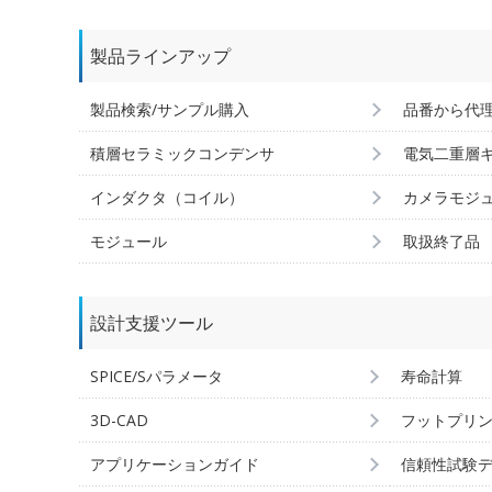
製品ラインアップ
製品検索/サンプル購入
品番から代
積層セラミックコンデンサ
電気二重層
インダクタ（コイル）
カメラモジ
モジュール
取扱終了品
設計支援ツール
SPICE/Sパラメータ
寿命計算
3D-CAD
フットプリ
アプリケーションガイド
信頼性試験