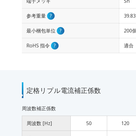
端子メッキ
Sn
参考重量
?
39.8
最小梱包単位
?
200
RoHS 指令
?
適合
定格リプル電流補正係数
周波数補正係数
周波数 [Hz]
50
120