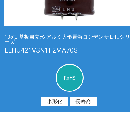
105℃ 基板自立形 アルミ大形電解コンデンサ LHUシリ
ーズ
ELHU421VSN1F2MA70S
RoHS
小形化
長寿命