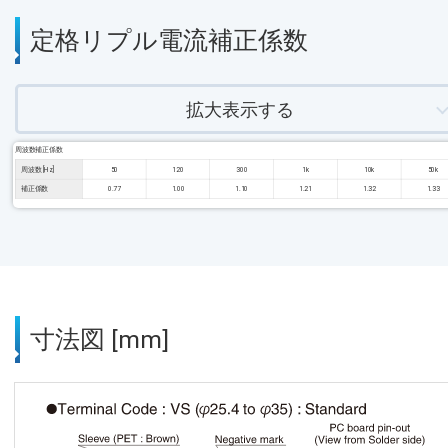
定格リプル電流補正係数
拡大表示する
周波数補正係数
周波数 [Hz]
50
120
300
1k
10k
50k
補正係数
0.77
1.00
1.10
1.21
1.32
1.33
寸法図 [mm]