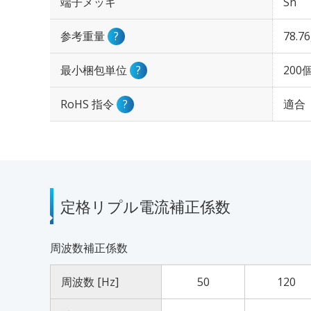
端子メッキ
Sn
参考重量
?
78.7
最小梱包単位
?
200
RoHS 指令
?
適合
定格リプル電流補正係数
周波数補正係数
周波数 [Hz]
50
120