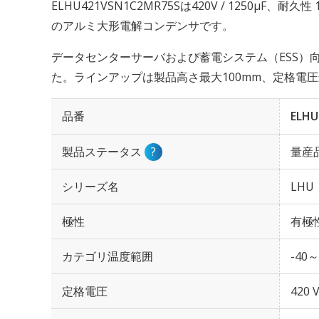
ELHU421VSN1C2MR75Sは420V / 1250µF、耐
のアルミ大形電解コンデンサです。
データセンターサーバおよび蓄電システム（ESS）
た。ラインアップは製品高さ最大100mm、定格電圧
品番
ELHU
製品ステータス
?
量産
シリーズ名
LHU
極性
有極
カテゴリ温度範囲
-40～
定格電圧
420 