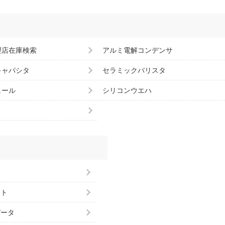
理店在庫検索
アルミ電解コンデンサ
キャパシタ
セラミックバリスタ
ュール
シリコンウエハ
ント
データ