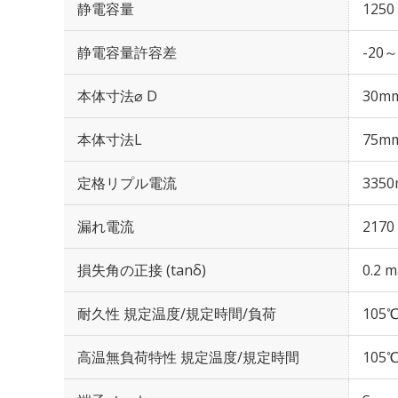
静電容量
1250
静電容量許容差
-20～
本体寸法⌀ D
30m
本体寸法L
75m
定格リプル電流
3350
漏れ電流
2170
損失角の正接 (tanδ)
0.2 m
耐久性 規定温度/規定時間/負荷
105℃
高温無負荷特性 規定温度/規定時間
105℃