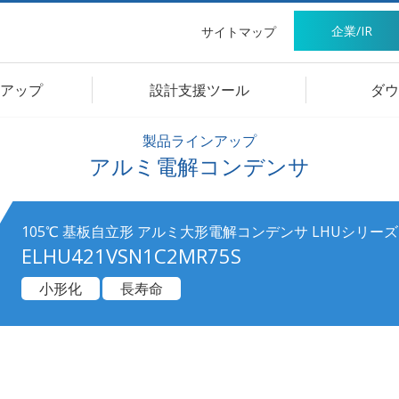
企業/IR
サイトマップ
アップ
設計支援ツール
ダウ
製品ラインアップ
アルミ電解コンデンサ
105℃ 基板自立形 アルミ大形電解コンデンサ LHUシリーズ
ELHU421VSN1C2MR75S
小形化
長寿命