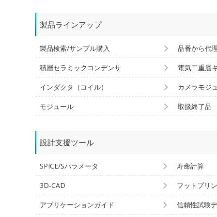
製品ラインアップ
製品検索/サンプル購入
品番から代
積層セラミックコンデンサ
電気二重層
インダクタ（コイル）
カメラモジ
モジュール
取扱終了品
設計支援ツール
SPICE/Sパラメータ
寿命計算
3D-CAD
フットプリ
アプリケーションガイド
信頼性試験