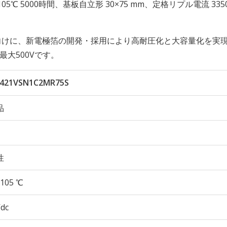
久性 105℃ 5000時間、基板自立形 30×75 mm、定格リプル電流 335
向けに、新電極箔の開発・採用により高耐圧化と大容量化を実
最大500Vです。
421VSN1C2MR75S
品
性
105 ℃
Vdc