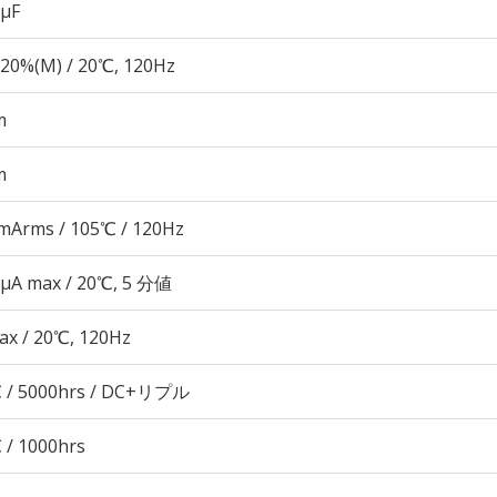
 µF
20%(M) / 20℃, 120Hz
m
m
mArms / 105℃ / 120Hz
 μA max / 20℃, 5 分値
ax / 20℃, 120Hz
 / 5000hrs / DC+リプル
 / 1000hrs