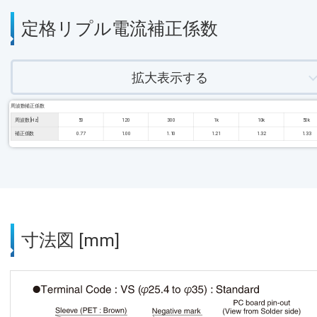
定格リプル電流補正係数
拡大表示する
周波数補正係数
周波数 [Hz]
50
120
300
1k
10k
50k
補正係数
0.77
1.00
1.10
1.21
1.32
1.33
寸法図 [mm]