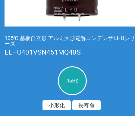
105℃ 基板自立形 アルミ大形電解コンデンサ LHUシリ
ーズ
ELHU401VSN451MQ40S
RoHS
小形化
長寿命