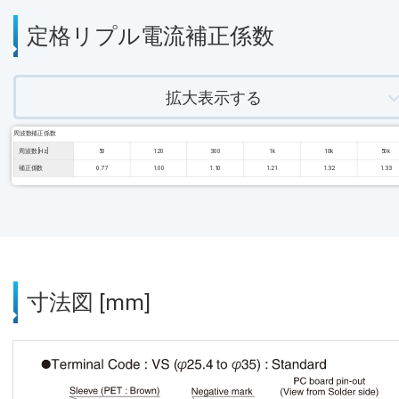
定格リプル電流補正係数
拡大表示する
周波数補正係数
周波数 [Hz]
50
120
300
1k
10k
50k
補正係数
0.77
1.00
1.10
1.21
1.32
1.33
寸法図 [mm]