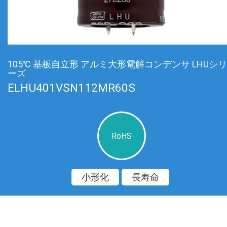
105℃ 基板自立形 アルミ大形電解コンデンサ LHUシリ
ーズ
ELHU401VSN112MR60S
RoHS
小形化
長寿命