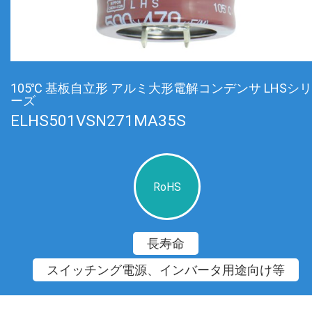
105℃ 基板自立形 アルミ大形電解コンデンサ LHSシリ
ーズ
ELHS501VSN271MA35S
RoHS
長寿命
スイッチング電源、インバータ用途向け等