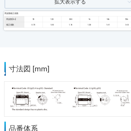
拡大表示する
周波数補正係数
周波数 [Hz]
50
120
300
1k
10k
50k
補正係数
0.70
1.00
1.16
1.30
1.41
1.43
寸法図 [mm]
品番体系