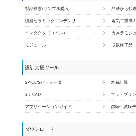
製品検索/サンプル購入
品番から代
積層セラミックコンデンサ
電気二重層
インダクタ（コイル）
カメラモジ
モジュール
取扱終了品
設計支援ツール
SPICE/Sパラメータ
寿命計算
3D-CAD
フットプリ
アプリケーションガイド
信頼性試験
ダウンロード