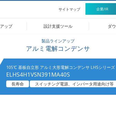
企業/IR
サイトマップ
アップ
設計支援ツール
ダウ
製品ラインアップ
アルミ電解コンデンサ
105℃ 基板自立形 アルミ大形電解コンデンサ LHSシリーズ
ELHS4H1VSN391MA40S
長寿命
スイッチング電源、インバータ用途向け等