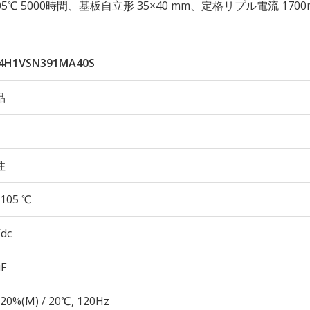
性 105℃ 5000時間、基板自立形 35×40 mm、定格リプル電流 1700
4H1VSN391MA40S
品
性
105 ℃
Vdc
µF
20%(M) / 20℃, 120Hz