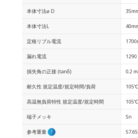
本体寸法⌀ D
35m
本体寸法L
40m
定格リプル電流
1700
漏れ電流
1290
損失角の正接 (tanδ)
0.2 m
耐久性 規定温度/規定時間/負荷
105℃
高温無負荷特性 規定温度/規定時間
105℃
端子メッキ
Sn
参考重量
?
57.6