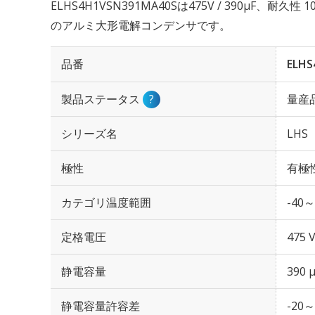
ELHS4H1VSN391MA40Sは475V / 390µF、耐久
のアルミ大形電解コンデンサです。
品番
ELHS
製品ステータス
?
量産
シリーズ名
LHS
極性
有極
カテゴリ温度範囲
-40～
定格電圧
475 
静電容量
390 
静電容量許容差
-20～