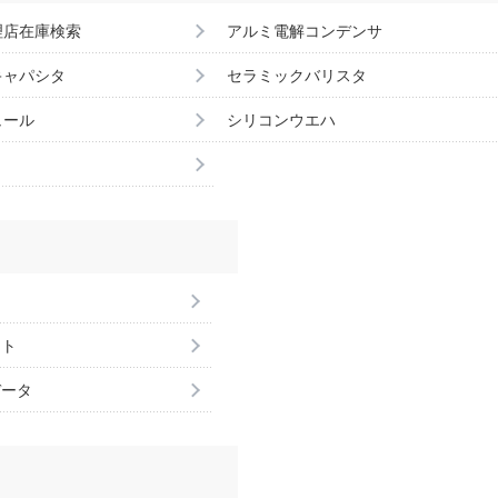
理店在庫検索
アルミ電解コンデンサ
キャパシタ
セラミックバリスタ
ュール
シリコンウエハ
ント
データ