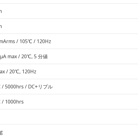
m
m
mArms / 105℃ / 120Hz
 μA max / 20℃, 5 分値
ax / 20℃, 120Hz
 / 5000hrs / DC+リプル
 / 1000hrs
5g