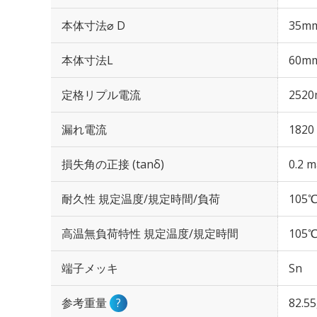
本体寸法⌀ D
35m
本体寸法L
60m
定格リプル電流
2520
漏れ電流
1820
損失角の正接 (tanδ)
0.2 m
耐久性 規定温度/規定時間/負荷
105℃
高温無負荷特性 規定温度/規定時間
105℃
端子メッキ
Sn
参考重量
?
82.5