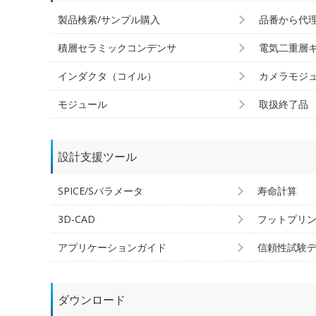
製品検索/サンプル購入
品番から代
積層セラミックコンデンサ
電気二重層
インダクタ（コイル）
カメラモジ
モジュール
取扱終了品
設計支援ツール
SPICE/Sパラメータ
寿命計算
3D-CAD
フットプリ
アプリケーションガイド
信頼性試験
ダウンロード