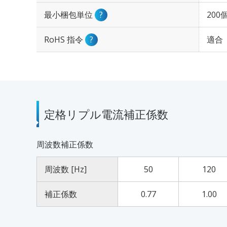
最小梱包単位
?
200
RoHS 指令
?
適合
定格リプル電流補正係数
周波数補正係数
周波数 [Hz]
50
120
補正係数
0.77
1.00