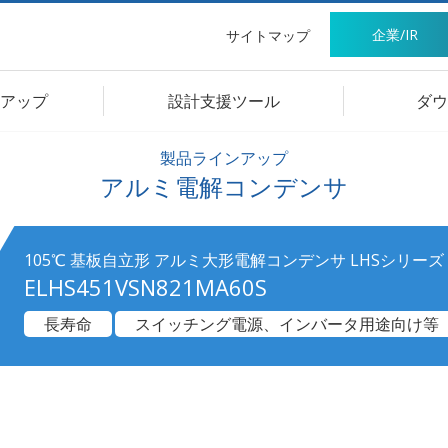
企業/IR
サイトマップ
アップ
設計支援ツール
ダウ
製品ラインアップ
アルミ電解コンデンサ
105℃ 基板自立形 アルミ大形電解コンデンサ LHSシリーズ
ELHS451VSN821MA60S
長寿命
スイッチング電源、インバータ用途向け等