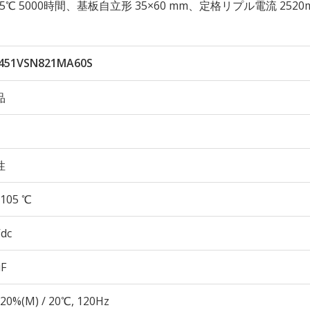
性 105℃ 5000時間、基板自立形 35×60 mm、定格リプル電流 2520
451VSN821MA60S
品
性
105 ℃
Vdc
µF
20%(M) / 20℃, 120Hz