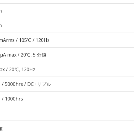
m
m
mArms / 105℃ / 120Hz
 μA max / 20℃, 5 分値
ax / 20℃, 120Hz
 / 5000hrs / DC+リプル
 / 1000hrs
5g