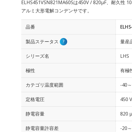
ELHS451VSN821MA60Sは450V / 820µF、耐久
アルミ大形電解コンデンサです。
品番
ELHS
製品ステータス
?
量産
シリーズ名
LHS
極性
有極
カテゴリ温度範囲
-40～
定格電圧
450 
静電容量
820 
静電容量許容差
-20～