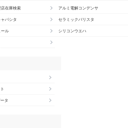
理店在庫検索
アルミ電解コンデンサ
キャパシタ
セラミックバリスタ
ュール
シリコンウエハ
ント
データ