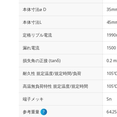
本体寸法⌀ D
35m
本体寸法L
45m
定格リプル電流
1990
漏れ電流
1500
損失角の正接 (tanδ)
0.2 m
耐久性 規定温度/規定時間/負荷
105℃
高温無負荷特性 規定温度/規定時間
105℃
端子メッキ
Sn
参考重量
?
64.2