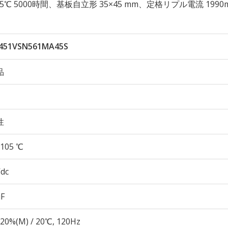
性 105℃ 5000時間、基板自立形 35×45 mm、定格リプル電流 1990
451VSN561MA45S
品
性
105 ℃
Vdc
µF
20%(M) / 20℃, 120Hz