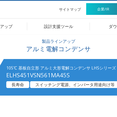
企業/IR
サイトマップ
アップ
設計支援ツール
ダウ
製品ラインアップ
アルミ電解コンデンサ
105℃ 基板自立形 アルミ大形電解コンデンサ LHSシリーズ
ELHS451VSN561MA45S
長寿命
スイッチング電源、インバータ用途向け等