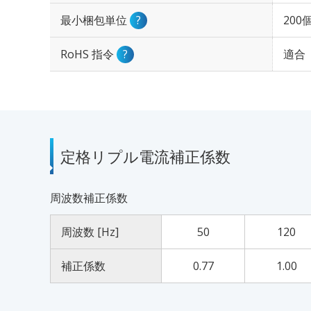
最小梱包単位
?
200
RoHS 指令
?
適合
定格リプル電流補正係数
周波数補正係数
周波数 [Hz]
50
120
補正係数
0.77
1.00