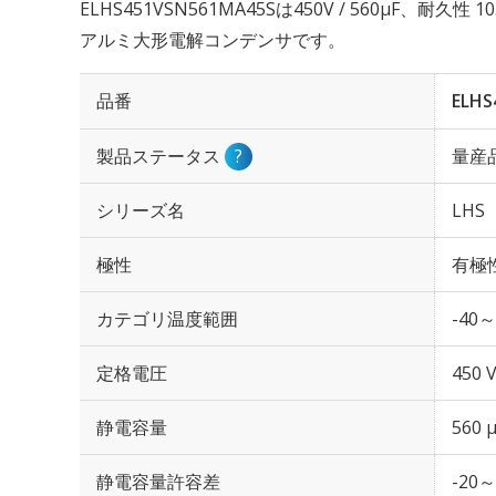
ELHS451VSN561MA45Sは450V / 560µF、耐久
アルミ大形電解コンデンサです。
品番
ELHS
製品ステータス
?
量産
シリーズ名
LHS
極性
有極
カテゴリ温度範囲
-40～
定格電圧
450 
静電容量
560 
静電容量許容差
-20～