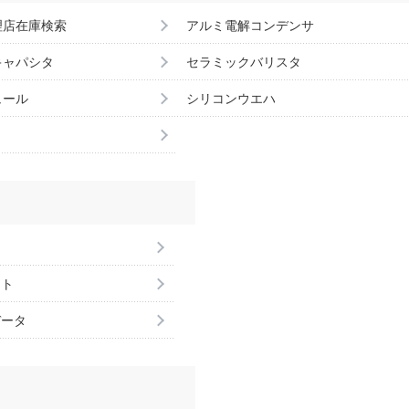
理店在庫検索
アルミ電解コンデンサ
キャパシタ
セラミックバリスタ
ュール
シリコンウエハ
ント
データ