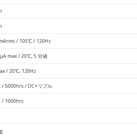
m
m
mArms / 105℃ / 120Hz
 μA max / 20℃, 5 分値
ax / 20℃, 120Hz
 / 5000hrs / DC+リプル
 / 1000hrs
5g