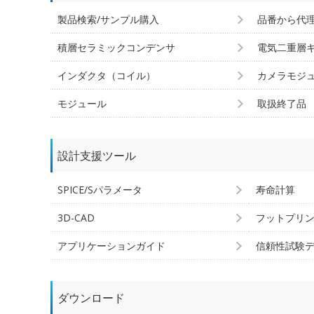
製品検索/サンプル購入
品番から代
積層セラミックコンデンサ
電気二重層
インダクタ（コイル）
カメラモジ
モジュール
取扱終了品
設計支援ツール
SPICE/Sパラメータ
寿命計算
3D-CAD
フットプリ
アプリケーションガイド
信頼性試験
ダウンロード