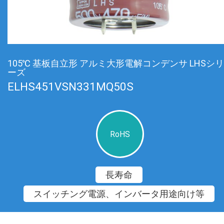
105℃ 基板自立形 アルミ大形電解コンデンサ LHSシリ
ーズ
ELHS451VSN331MQ50S
RoHS
長寿命
スイッチング電源、インバータ用途向け等