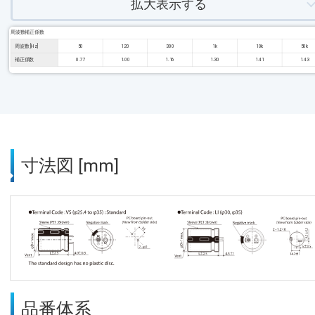
拡大表示する
周波数補正係数
周波数 [Hz]
50
120
300
1k
10k
50k
補正係数
0.77
1.00
1.16
1.30
1.41
1.43
寸法図 [mm]
品番体系