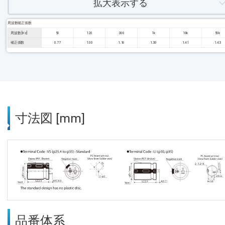
拡大表示する
周波数補正係数
周波数 [Hz]
50
120
300
1k
10k
50k
補正係数
0.77
1.00
1.16
1.30
1.41
1.43
寸法図 [mm]
品番体系