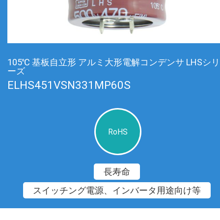
105℃ 基板自立形 アルミ大形電解コンデンサ LHSシリ
ーズ
ELHS451VSN331MP60S
RoHS
長寿命
スイッチング電源、インバータ用途向け等