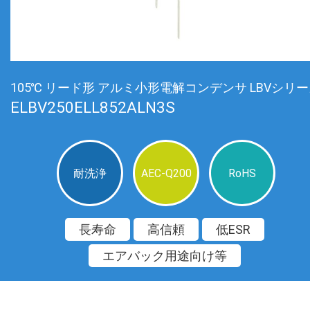
105℃ リード形 アルミ小形電解コンデンサ LBVシリ
ELBV250ELL852ALN3S
耐洗浄
AEC-Q200
RoHS
長寿命
高信頼
低ESR
エアバック用途向け等