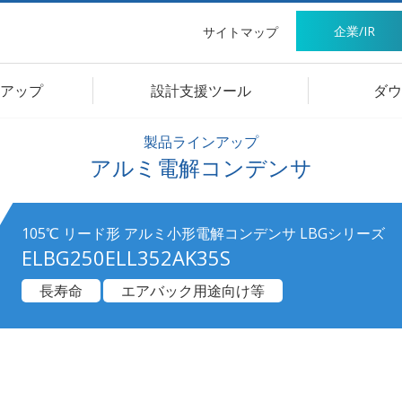
企業/IR
サイトマップ
アップ
設計支援ツール
ダウ
製品ラインアップ
アルミ電解コンデンサ
105℃ リード形 アルミ小形電解コンデンサ LBGシリーズ
ELBG250ELL352AK35S
長寿命
エアバック用途向け等