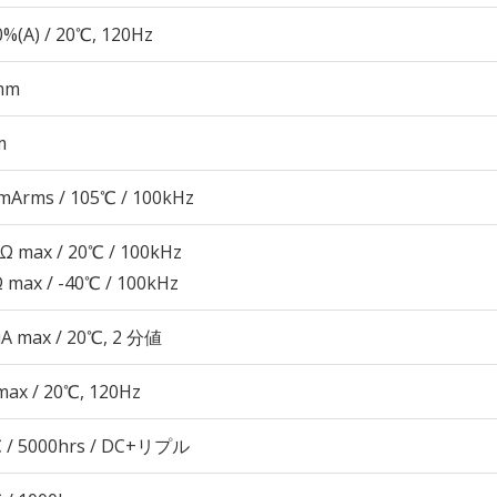
%(A) / 20℃, 120Hz
mm
m
mArms / 105℃ / 100kHz
3Ω max / 20℃ / 100kHz
Ω max / -40℃ / 100kHz
μA max / 20℃, 2 分値
max / 20℃, 120Hz
 / 5000hrs / DC+リプル