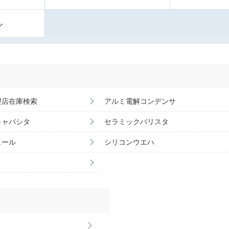
ル
理店在庫検索
アルミ電解コンデンサ
キャパシタ
セラミックバリスタ
ュール
シリコンウエハ