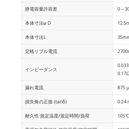
静電容量許容差
0～30
本体寸法⌀ D
12.5
本体寸法L
35m
定格リプル電流
2700
0.03
インピーダンス
0.17
漏れ電流
875 
損失角の正接 (tanδ)
0.24 
耐久性 規定温度/規定時間/負荷
105℃