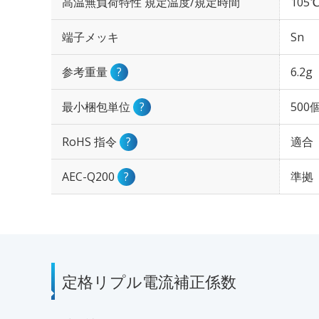
高温無負荷特性 規定温度/規定時間
105℃
端子メッキ
Sn
参考重量
?
6.2g
最小梱包単位
?
500
RoHS 指令
?
適合
AEC-Q200
?
準拠
定格リプル電流補正係数