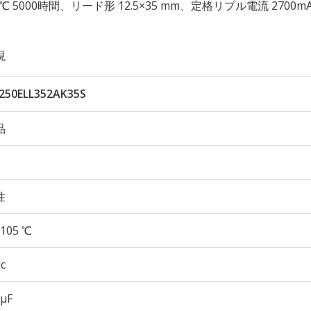
 105℃ 5000時間、リード形 12.5×35 mm、定格リプル電流 2700m
現
250ELL352AK35S
品
性
105 ℃
c
 µF