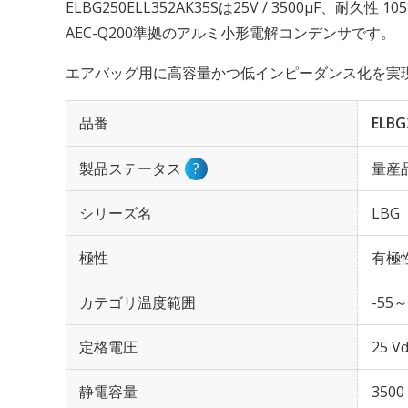
ELBG250ELL352AK35Sは25V / 3500µF、耐久性
AEC-Q200準拠のアルミ小形電解コンデンサです。
エアバッグ用に高容量かつ低インピーダンス化を実
品番
ELBG
製品ステータス
?
量産
シリーズ名
LBG
極性
有極
カテゴリ温度範囲
-55～
定格電圧
25 Vd
静電容量
3500