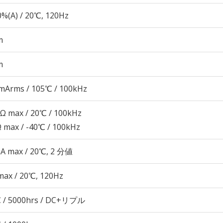
%(A) / 20℃, 120Hz
m
m
mArms / 105℃ / 100kHz
4Ω max / 20℃ / 100kHz
Ω max / -40℃ / 100kHz
μA max / 20℃, 2 分値
max / 20℃, 120Hz
 / 5000hrs / DC+リプル