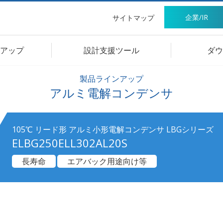
企業/IR
サイトマップ
アップ
設計支援ツール
ダウ
製品ラインアップ
アルミ電解コンデンサ
105℃ リード形 アルミ小形電解コンデンサ LBGシリーズ
ELBG250ELL302AL20S
長寿命
エアバック用途向け等