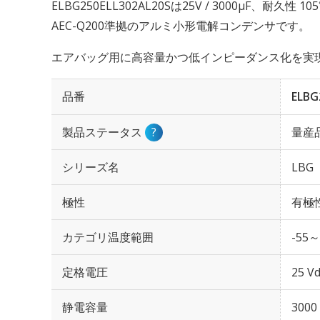
ELBG250ELL302AL20Sは25V / 3000µF、耐久性
AEC-Q200準拠のアルミ小形電解コンデンサです。
エアバッグ用に高容量かつ低インピーダンス化を実
品番
ELBG
製品ステータス
?
量産
シリーズ名
LBG
極性
有極
カテゴリ温度範囲
-55～
定格電圧
25 Vd
静電容量
3000