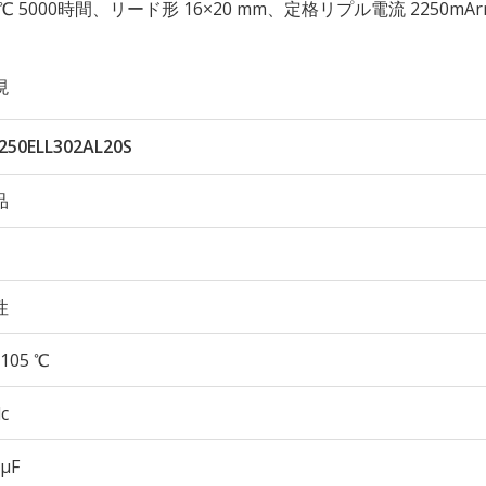
 105℃ 5000時間、リード形 16×20 mm、定格リプル電流 2250mA
現
250ELL302AL20S
品
性
105 ℃
c
 µF