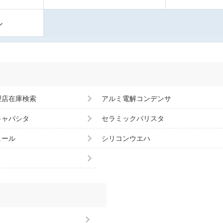
ル
理店在庫検索
アルミ電解コンデンサ
キャパシタ
セラミックバリスタ
ュール
シリコンウエハ