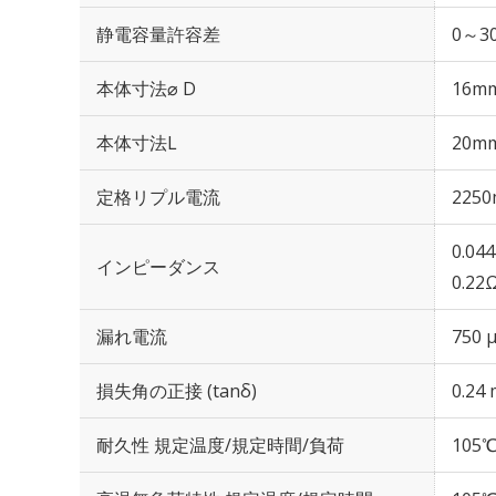
静電容量許容差
0～30
本体寸法⌀ D
16m
本体寸法L
20m
定格リプル電流
2250
0.04
インピーダンス
0.22
漏れ電流
750 
損失角の正接 (tanδ)
0.24 
耐久性 規定温度/規定時間/負荷
105℃