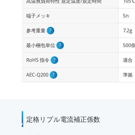
高温無負荷特性 規定温度/規定時間
105℃
端子メッキ
Sn
参考重量
?
7.2g
最小梱包単位
?
500
RoHS 指令
?
適合
AEC-Q200
?
準拠
定格リプル電流補正係数