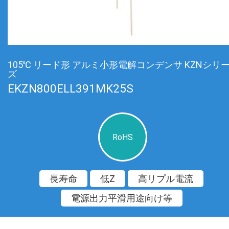
105℃ リード形 アルミ小形電解コンデンサ KZNシリ
ズ
EKZN800ELL391MK25S
RoHS
長寿命
低Z
高リプル電流
電源出力平滑用途向け等