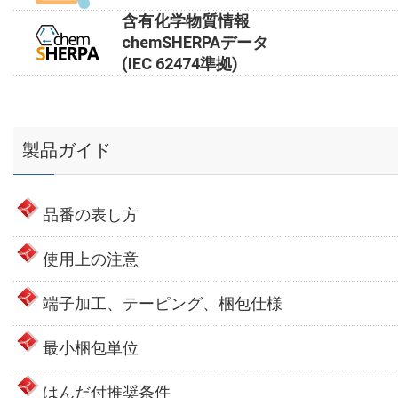
含有化学物質情報
chemSHERPAデータ
(IEC 62474準拠)
製品ガイド
品番の表し方
使用上の注意
端子加工、テーピング、梱包仕様
最小梱包単位
はんだ付推奨条件