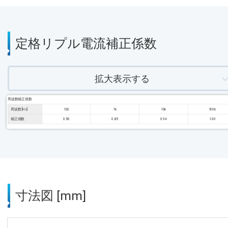
定格リプル電流補正係数
拡大表示する
周波数補正係数
周波数 [Hz]
120
1k
10k
100k
補正係数
0.50
0.85
0.94
1.00
寸法図 [mm]