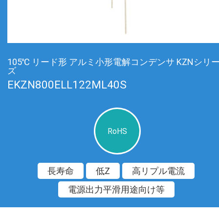
105℃ リード形 アルミ小形電解コンデンサ KZNシリ
ズ
EKZN800ELL122ML40S
RoHS
長寿命
低Z
高リプル電流
電源出力平滑用途向け等