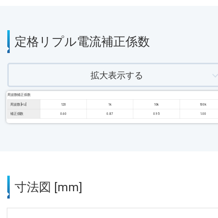
定格リプル電流補正係数
拡大表示する
周波数補正係数
周波数 [Hz]
120
1k
10k
100k
補正係数
0.60
0.87
0.95
1.00
寸法図 [mm]