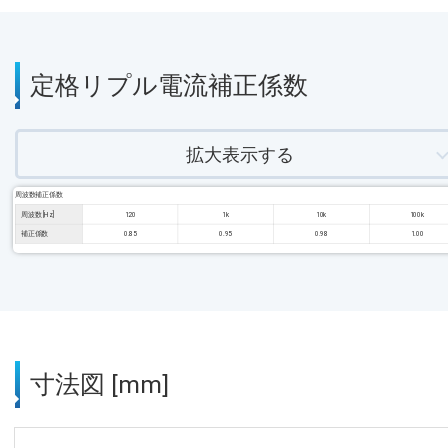
定格リプル電流補正係数
拡大表示する
周波数補正係数
周波数 [Hz]
120
1k
10k
100k
補正係数
0.85
0.95
0.98
1.00
寸法図 [mm]