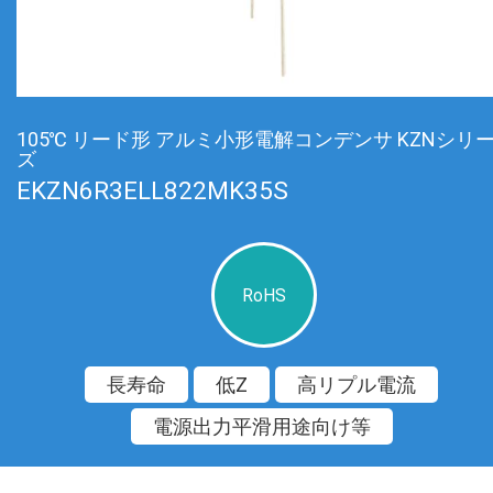
105℃ リード形 アルミ小形電解コンデンサ KZNシリ
ズ
EKZN6R3ELL822MK35S
RoHS
長寿命
低Z
高リプル電流
電源出力平滑用途向け等