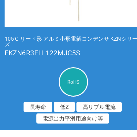
105℃ リード形 アルミ小形電解コンデンサ KZNシリ
ズ
EKZN6R3ELL122MJC5S
RoHS
長寿命
低Z
高リプル電流
電源出力平滑用途向け等