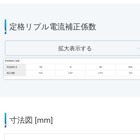
定格リプル電流補正係数
拡大表示する
周波数補正係数
周波数 [Hz]
120
1k
10k
100k
補正係数
0.60
0.87
0.95
1.00
寸法図 [mm]